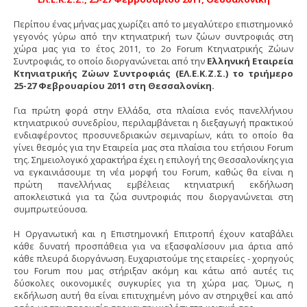
Περίπου ένας μήνας μας χωρίζει από το μεγαλύτερο επιστημονικό
γεγονός γύρω από την κτηνιατρική των ζώων συντροφιάς στη
χώρα μας για το έτος 2011, το 2ο Forum Κτηνιατρικής Ζώων
Συντροφιάς, το οποίο διοργανώνεται από την
Ελληνική Εταιρεία
Κτηνιατρικής Ζώων Συντροφιάς (ΕΛ.Ε.Κ.Ζ.Σ.) το τριήμερο
25-27 Φεβρουαρίου 2011 στη Θεσσαλονίκη.
Για πρώτη φορά στην Ελλάδα, στα πλαίσια ενός πανελλήνιου
κτηνιατρικού συνεδρίου, περιλαμβάνεται η διεξαγωγή πρακτικού
ενδιαφέροντος προσυνεδριακών σεμιναρίων, κάτι το οποίο θα
γίνει θεσμός για την Εταιρεία μας στα πλαίσια του ετήσιου Forum
της. Σημειολογικό χαρακτήρα έχει η επιλογή της Θεσσαλονίκης για
να εγκαινιάσουμε τη νέα μορφή του Forum, καθώς θα είναι η
πρώτη πανελλήνιας εμβέλειας κτηνιατρική εκδήλωση
αποκλειστικά για τα ζώα συντροφιάς που διοργανώνεται στη
συμπρωτεύουσα.
Η Οργανωτική και η Επιστημονική Επιτροπή έχουν καταβάλει
κάθε δυνατή προσπάθεια για να εξασφαλίσουν μια άρτια από
κάθε πλευρά διοργάνωση. Ευχαριστούμε της εταιρείες - χορηγούς
του Forum που μας στήριξαν ακόμη και κάτω από αυτές τις
δύσκολες οικονομικές συγκυρίες για τη χώρα μας. Όμως, η
εκδήλωση αυτή θα είναι επιτυχημένη μόνο αν στηριχθεί και από