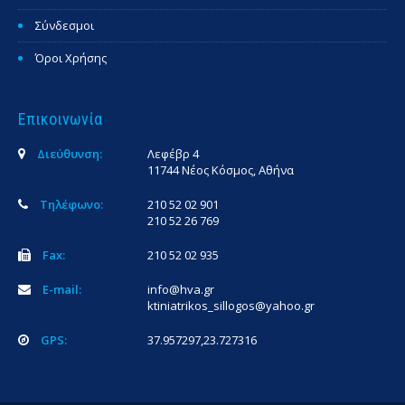
Σύνδεσμοι
Όροι Χρήσης
Επικοινωνία
Διεύθυνση:
Λεφέβρ 4
11744 Νέος Κόσμος, Αθήνα
Τηλέφωνο:
210 52 02 901
210 52 26 769
Fax:
210 52 02 935
E-mail:
info@hva.gr
ktiniatrikos_sillogos@yahoo.gr
GPS:
37.957297,23.727316