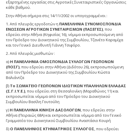
εξαρτημένης εργασίας στις Αγροτικές Συνεταιριστικές Οργανώσεις
κάθε βαθμού.
Στην Αθήνα σήμερα στις 14/11/2002 οι υπογεγραμμένοι :
1. Από πλευράς εργοδοτών η
ΠΑΝΕΛΛΗΝΙΑ ΣΥΝΟΜΟΣΠΟΝΔΙΑ
ΕΝΩΣΕΩΝ ΑΓΡΟΤΙΚΩΝ ΣΥΝΕΤΑΙΡΙΣΜΩΝ (ΠΑΣΕΓΕΣ)
, που
εδρεύει στην Αθήνα (Κηφισίας 16), νόμιμα εκπροσωπούμενη από
τον Πρόεδρο του Διοικητικού της Συμβουλίου, Τζανέτο Καραμίχα
και τον Γενικό Διευθυντή Γιάννη Τσιφόρο.
2. Από πλευράς μισθωτών :
α)
Η ΠΑΝΕΛΛΗΝΙΑ ΟΜΟΣΠΟΝΔΙΑ ΣΥΛΛΟΓΩΝ ΓΕΩΠΟΝΩΝ
(ΠΟΣΓ)
, που εδρεύει στην Αθήνα (Διδότου 26), εκπροσωπούμενη
από τον Πρόεδρο του Διοικητικού της Συμβουλίου Κώστα
Βαλιάντζα
β)
Το ΣΩΜΑΤΕΙΟ ΓΕΩΠΟΝΩΝ ΙΔΙΩΤΙΚΩΝ ΥΠΑΛΛΗΛΩΝ ΕΛΛΑΔΑΣ
(Σ.Γ.Ι.Υ.Ε.)
, που εδρεύει στη Θεσσαλονίκη (Μαραθώνος 11) και
εκπροσωπείται νόμιμα από τον Πρόεδρο του Διοικητικού
Συμβουλίου Βασίλη Γουτούλη
γ)
Η ΠΑΝΕΛΛΗΝΙΑ ΚΙΝΗΣΗ ΔΑΣΟΛΟΓΩΝ
, που εδρεύει στην
Αθήνα (Πειραιώς 68Α) και εκπροσωπείται νόμιμα από τον Γενικό
Γραμματέα του Διοικητικού Συμβουλίου Αναστάσιο Κουρή
δ)
Ο ΠΑΝΕΛΛΗΝΙΟΣ ΚΤΗΝΙΑΤΡΙΚΟΣ ΣΥΛΛΟΓΟΣ
, που εδρεύει