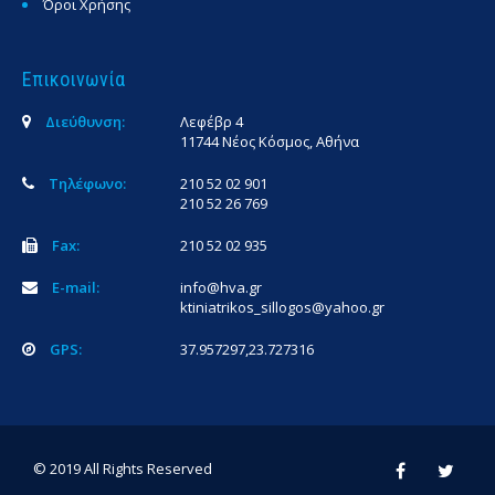
Όροι Χρήσης
Επικοινωνία
Διεύθυνση:
Λεφέβρ 4
11744 Νέος Κόσμος, Αθήνα
Τηλέφωνο:
210 52 02 901
210 52 26 769
Fax:
210 52 02 935
E-mail:
info@hva.gr
ktiniatrikos_sillogos@yahoo.gr
GPS:
37.957297,23.727316
© 2019 All Rights Reserved