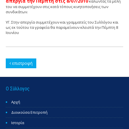
απεργία την Πέμπτη στις 8/07/2010
καλώντας τα μέλη
του να συμμετέχουν στις κατά τόπους κινητοποιήσεις των
συνδικάτων.
ΥΓ. Στην απεργία συμμετέχουν και γραμματείς του Συλλόγου και
ως εκ τούτου τα γραφεία θα παραμείνουν κλειστά την Πέμπτη 8
Ιουνίου
επιστροφή
Ο Σύλλογος
Αρχή
Διοικούσα Επιτροπή
Ιστορία