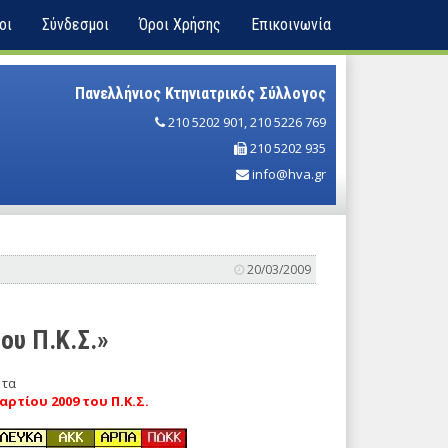
οι
Σύνδεσμοι
Όροι Χρήσης
Επικοινωνία
Πανελλήνιος Κτηνιατρικός Σύλλογος
210 5202 901
,
210 5226 769
210 5202 935
info@hva.gr
20/03/2009
ου Π.Κ.Σ.»
 τα
ρτίου 2009 του Π.Κ.Σ.