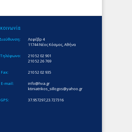
ικοινωνία
Διεύθυνση:
Λεφέβρ 4
11744 Νέος Κόσμος, Αθήνα
Τηλέφωνο:
210 52 02 901
210 52 26 769
Fax:
210 52 02 935
E-mail:
info@hva.gr
ktiniatrikos_sillogos@yahoo.gr
GPS:
37.957297,23.727316