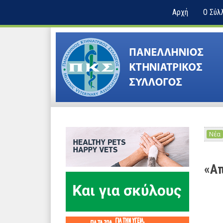
Αρχή
Ο Σύλ
Νέα
«Απ