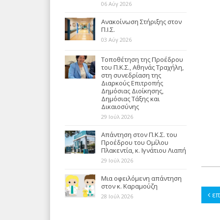
06 Αύγ 2026
Ανακοίνωση Στήριξης στον
Π.Ι.Σ.
03 Αύγ 2026
Τοποθέτηση της Προέδρου
του Π.Κ.Σ., Αθηνάς Τραχήλη,
στη συνεδρίαση της
Διαρκούς Επιτροπής
Δημόσιας Διοίκησης,
Δημόσιας Τάξης και
Δικαιοσύνης
29 Ιούλ 2026
Απάντηση στον Π.Κ.Σ. του
Προέδρου του Ομίλου
Πλακεντία, κ. Ιγνάτιου Λιαπή
29 Ιούλ 2026
Μια οφειλόμενη απάντηση
στον κ. Καραμούζη
επ
28 Ιούλ 2026