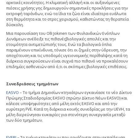
αρκτικές κοινότητες. Η κλιματική αλλαγή και οι αυξανόμενες
πιέσεις χρήσης γης δημιουργούν σημαντικές προκλήσεις για την
εκτροφή ταράνδων, ενώ τα ίδια τα ζώα είναι ιδιαίτερα ευάλωτα
στη θερμότητα και το στρες χειρισμού, καθιστώντας τη θεραπεία
δύσκολη.
Μια παρουσίαση του Olli Jokinen των Φινλανδικών Ενόπλων
Δυνάμεων ανέδειξε τις πιθανέςβιολογικές απειλές και την
ετοιμότητα αντιμετώπισής τους. Ενώ τα βιολογικά όπλα
παραμένουν επικίνδυνα, τόνισε ότι οι ζημιές στην ύδρευση, την
αποχέτευση και τις υποδομές υγειονομικής περίθαλψης κατά τη
διάρκεια συγκρούσεων είναι συχνά πιο πιθανό να προκαλέσουν
επιδημίες ασθενειών από ό,τι οι σκόπιμες βιολογικές επιθέσεις.
Συνεδριάσεις τμημάτων
EASVO
– Το τμήμα Δημοσίων κτηνιάτρων εγκαινίασε το νέο Δίκτυο
Πρώιμης Σταδιοδρομίας EASVO (πρώην Δίκτυο Νέων EASVO) και
κάλεσε υποψηφιότητες από μέλη εκτός EASVO και από την
ευρύτερη FVE. Κατά τη διάρκεια κοινής συνεδρίας με την UEVH, τα
μέλη διερεύνησαν ευκαιρίες για στενότερη συνεργασία μεταξύ
των δύο τμημάτων.
EVERI
– Το τμήμα κτηνιάτρων που εργάζονται στην εκπαίδευση,