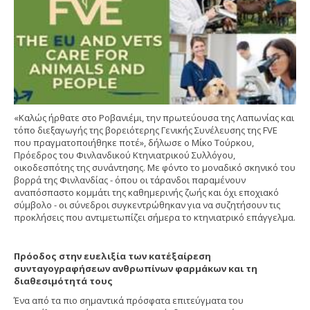
«Καλώς ήρθατε στο Ροβανιέμι, την πρωτεύουσα της Λαπωνίας και
τόπο διεξαγωγής της βορειότερης Γενικής Συνέλευσης της FVE
που πραγματοποιήθηκε ποτέ», δήλωσε ο Μίκο Τούρκου,
Πρόεδρος του Φινλανδικού Κτηνιατρικού Συλλόγου,
οικοδεσπότης της συνάντησης. Με φόντο το μοναδικό σκηνικό του
βορρά της Φινλανδίας - όπου οι τάρανδοι παραμένουν
αναπόσπαστο κομμάτι της καθημερινής ζωής και όχι εποχιακό
σύμβολο - οι σύνεδροι συγκεντρώθηκαν για να συζητήσουν τις
προκλήσεις που αντιμετωπίζει σήμερα το κτηνιατρικό επάγγελμα.
Πρόοδος στην ευελιξία των κατ΄εξαίρεση
συνταγογραφήσεων ανθρωπίνων φαρμάκων και τη
διαθεσιμότητά τους
Ένα από τα πιο σημαντικά πρόσφατα επιτεύγματα του