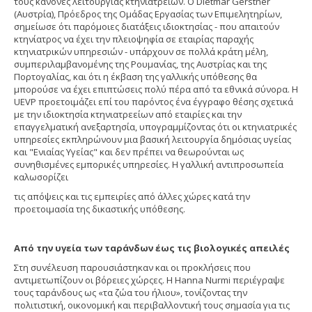
τους κανόνες λειτουργίας κτηνιατρείων. Ο Dietmar Gerstner
(Αυστρία), Πρόεδρος της Ομάδας Εργασίας των Επιμελητηρίων,
σημείωσε ότι παρόμοιες διατάξεις ιδιοκτησίας - που απαιτούν
κτηνίατρος να έχει την πλειοψηφία σε εταιρίας παραχής
κτηνιατρικών υπηρεσιών - υπάρχουν σε πολλά κράτη μέλη,
συμπεριλαμβανομένης της Ρουμανίας, της Αυστρίας και της
Πορτογαλίας, και ότι η έκβαση της γαλλικής υπόθεσης θα
μπορούσε να έχει επιπτώσεις πολύ πέρα ​​από τα εθνικά σύνορα. Η
UEVP προετοιμάζει επί του παρόντος ένα έγγραφο θέσης σχετικά
με την ιδιοκτησία κτηνιατρεείων από εταιρίες και την
επαγγελματική ανεξαρτησία, υπογραμμίζοντας ότι οι κτηνιατρικές
υπηρεσίες εκπληρώνουν μια βασική λειτουργία δημόσιας υγείας
και "Ενιαίας Υγείας" και δεν πρέπει να θεωρούνται ως
συνηθισμένες εμπορικές υπηρεσίες. Η γαλλική αντιπροσωπεία
καλωσορίζει
τις απόψεις και τις εμπειρίες από άλλες χώρες κατά την
προετοιμασία της δικαστικής υπόθεσης.
Από την υγεία των ταράνδων έως τις βιολογικές απειλές
Στη συνέλευση παρουσιάστηκαν και οι προκλήσεις που
αντιμετωπίζουν οι βόρειες χώρςες. Η Hanna Nurmi περιέγραψε
τους ταράνδους ως «τα ζώα του ήλιου», τονίζοντας την
πολιτιστική, οικονομική και περιβαλλοντική τους σημασία για τις