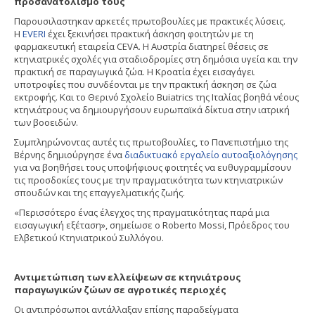
προσανατολισμό τους
Παρουσιλαστηκαν αρκετές πρωτοβουλίες με πρακτικές λύσεις.
Η
EVERI
έχει ξεκινήσει πρακτική άσκηση φοιτητών με τη
φαρμακευτική εταιρεία CEVA. Η Αυστρία διατηρεί θέσεις σε
κτηνιατρικές σχολές για σταδιοδρομίες στη δημόσια υγεία και την
πρακτική σε παραγωγικά ζώα. Η Κροατία έχει εισαγάγει
υποτροφίες που συνδέονται με την πρακτική άσκηση σε ζώα
εκτροφής. Και το Θερινό Σχολείο Buiatrics της Ιταλίας βοηθά νέους
κτηνιάτρους να δημιουργήσουν ευρωπαϊκά δίκτυα στην ιατρική
των βοοειδών.
Συμπληρώνοντας αυτές τις πρωτοβουλίες, το Πανεπιστήμιο της
Βέρνης δημιούργησε ένα
διαδικτυακό εργαλείο αυτοαξιολόγησης
για να βοηθήσει τους υποψήφιους φοιτητές να ευθυγραμμίσουν
τις προσδοκίες τους με την πραγματικότητα των κτηνιατρικών
σπουδών και της επαγγελματικής ζωής.
«Περισσότερο ένας έλεγχος της πραγματικότητας παρά μια
εισαγωγική εξέταση», σημείωσε ο Roberto Mossi, Πρόεδρος του
Ελβετικού Κτηνιατρικού Συλλόγου.
Αντιμετώπιση των ελλείψεων σε κτηνιάτρους
παραγωγικών ζώων σε αγροτικές περιοχές
Οι αντιπρόσωποι αντάλλαξαν επίσης παραδείγματα