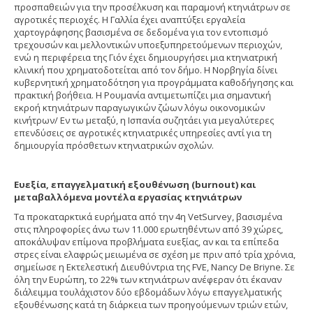
προσπαθειών για την προσέλκυση και παραμονή κτηνιάτρων σε
αγροτικές περιοχές. Η Γαλλία έχει αναπτύξει εργαλεία
χαρτογράφησης βασισμένα σε δεδομένα για τον εντοπισμό
τρεχουσών και μελλοντικών υποεξυπηρετούμενων περιοχών,
ενώ η περιφέρεια της Γιόν έχει δημιουργήσει μια κτηνιατρική
κλινική που χρηματοδοτείται από τον δήμο. Η Νορβηγία δίνει
κυβερνητική χρηματοδότηση για προγράμματα καθοδήγησης και
πρακτική βοήθεια. Η Ρουμανία αντιμετωπίζει μια σημαντική
εκροή κτηνιάτρων παραγωγικών ζώων λόγω οικονομικών
κινήτρων/ Εν τω μεταξύ, η Ισπανία συζητάει για μεγαλύτερες
επενδύσεις σε αγροτικές κτηνιατρικές υπηρεσίες αντί για τη
δημιουργία πρόσθετων κτηνιατρικών σχολών.
Ευεξία, επαγγελματική εξουθένωση (burnout) και
μεταβαλλόμενα μοντέλα εργασίας κτηνιάτρων
Τα προκαταρκτικά ευρήματα από την 4η VetSurvey, βασισμένα
στις πληροφορίες άνω των 11.000 ερωτηθέντων από 39 χώρες,
αποκάλυψαν επίμονα προβλήματα ευεξίας, αν και τα επίπεδα
στρες είναι ελαφρώς μειωμένα σε σχέση με πριν από τρία χρόνια,
σημείωσε η Εκτελεστική Διευθύντρια της FVE, Nancy De Briyne. Σε
όλη την Ευρώπη, το 22% των κτηνιάτρων ανέφεραν ότι έκαναν
διάλειμμα τουλάχιστον δύο εβδομάδων λόγω επαγγελματικής
εξουθένωσης κατά τη διάρκεια των προηγούμενων τριών ετών,