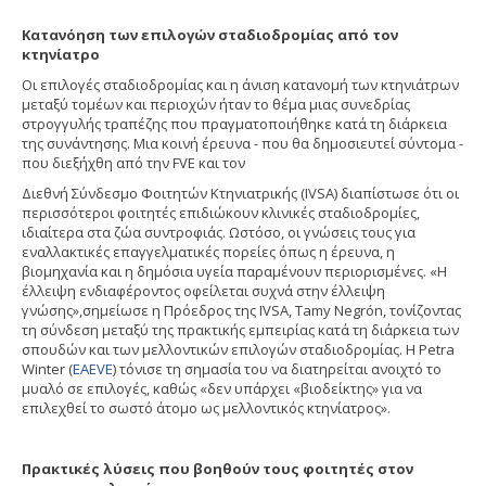
Κατανόηση των επιλογών σταδιοδρομίας από τον
κτηνίατρο
Οι επιλογές σταδιοδρομίας και η άνιση κατανομή των κτηνιάτρων
μεταξύ τομέων και περιοχών ήταν το θέμα μιας συνεδρίας
στρογγυλής τραπέζης που πραγματοποιήθηκε κατά τη διάρκεια
της συνάντησης. Μια κοινή έρευνα - που θα δημοσιευτεί σύντομα -
που διεξήχθη από την FVE και τον
Διεθνή Σύνδεσμο Φοιτητών Κτηνιατρικής (IVSA) διαπίστωσε ότι οι
περισσότεροι φοιτητές επιδιώκουν κλινικές σταδιοδρομίες,
ιδιαίτερα στα ζώα συντροφιάς. Ωστόσο, οι γνώσεις τους για
εναλλακτικές επαγγελματικές πορείες όπως η έρευνα, η
βιομηχανία και η δημόσια υγεία παραμένουν περιορισμένες. «Η
έλλειψη ενδιαφέροντος οφείλεται συχνά στην έλλειψη
γνώσης»,σημείωσε η Πρόεδρος της IVSA, Tamy Negrón, τονίζοντας
τη σύνδεση μεταξύ της πρακτικής εμπειρίας κατά τη διάρκεια των
σπουδών και των μελλοντικών επιλογών σταδιοδρομίας. Η Petra
Winter (
EAEVE
) τόνισε τη σημασία του να διατηρείται ανοιχτό το
μυαλό σε επιλογές, καθώς «δεν υπάρχει «βιοδείκτης» για να
επιλεχθεί το σωστό άτομο ως μελλοντικός κτηνίατρος».
Πρακτικές λύσεις που βοηθούν τους φοιτητές στον