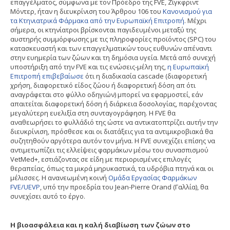
επαγγέλματος, σύμφωνα με τον Πρόεδρο της FVE, Ζίγκφριντ
Μόντερ, ήταν η διευκρίνιση του Άρθρου 106 του
Κανονισμού για
τα Κτηνιατρικά Φάρμακα από την Ευρωπαϊκή Επιτροπή
. Μέχρι
σήμερα, οι κτηνίατροι βρίσκονται παγιδευμένοι μεταξύ της
αυστηρής συμμόρφωσης με τις πληροφορίες προϊόντος (SPC) του
κατασκευαστή και των επαγγελματικών τους ευθυνών απέναντι
στην ευημερία των ζώων και τη δημόσια υγεία. Μετά από συνεχή
υποστήριξη από την FVE και τις ενώσεις-μέλη της,
η Ευρωπαϊκή
Επιτροπή επιβεβαίωσε
ότι η διαδικασία cascade (διαφορετική
χρήση, διαφορετικό είδος ζώου ή διαφορετική δόση απ ότι
αναγράφεται στο φύλλο οδηγιών) μπορεί να εφαρμοστεί, εάν
απαιτείται διαφορετική δόση ή διάρκεια δοσολογίας, παρέχοντας
μεγαλύτερη ευελιξία στη συνταγογράφηση. Η FVE θα
αναθεωρήσει το φυλλάδιό της ώστε να αντικατοπτρίζει αυτήν την
διευκρίνιση, πρόσθεσε και οι διατάξεις για τα αντιμικροβιακά θα
συζητηθούν αργότερα αυτόν τον μήνα. Η FVE συνεχίζει επίσης να
αντιμετωπίζει τις ελλείψεις φαρμάκων μέσω του συνασπισμού
VetMed+, εστιάζοντας σε είδη με περιορισμένες επιλογές
θεραπείας, όπως τα μικρά μηρυκαστικά, τα υδρόβια πτηνά και οι
μέλισσες. Η ανανεωμένη κοινή
Ομάδα Εργασίας Φαρμάκων
FVE/UEVP
, υπό την προεδρία του Jean-Pierre Orand (Γαλλία), θα
συνεχίσει αυτό το έργο.
Η βιοασφάλεια και η καλή διαβίωση των ζώων στο