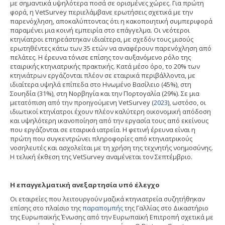
με σημαντικά υψηλότερα ποσά σε ορισμένες χώρες. Για πρώτη
φορά, η VetSurvey περιελάμβανε ερωτήσεις σχετικά με την
παρενόχληση, αποκαλύπτοντας ότι η κακοποιητική συμπεριφορά
παραμένει μια κοινή εμπειρία στο επάγγελμα. Οι νεότεροι
κτηνίατροι επηρεάστηκαν ιδιαίτερα, με σχεδόν τους μισούς
ερωτηθέντες κάτω των 35 ετών να αναφέρουν παρενόχληση από
πελάτες. Η έρευνα τόνισε επίσης τον αυξανόμενο ρόλο της
εταιρικής κτηνιατρικής πρακτικής. Κατά μέσο όρο, το 20% των
κτηνιάτρων εργάζονται πλέον σε εταιρικά περιβάλλοντα, με
ιδιαίτερα υψηλά επίπεδα στο Ηνωμένο Βασίλειο (45%), στη
Σουηδία (31%), στη Νορβηγία και την Πορτογαλία (29%). Σε μια
μετατόπιση από την προηγούμενη VetSurvey (
2023
), ωστόσο, οι
ιδιωτικοί κτηνίατροι έχουν πλέον καλύτερη οικονομική απόδοση
και υψηλότερη ικανοποίηση από την εργασία τους από εκείνους
που εργάζονται σε εταιρικά ιατρεία. Η φετινή έρευνα είναι η
πρώτη που συγκεντρώνει πληροφορίες από κτηνιατρικούς
νοσηλευτές και ασχολείται με τη χρήση της τεχνητής νοημοσύνης.
Η τελική έκθεση της VetSurvey αναμένεται τον Σεπτέμβριο.
Η επαγγελματική ανεξαρτησία υπό έλεγχο
Οι εταιρείες που λειτουργούν μαζικά κτηνιατρεία συζητήθηκαν
επίσης στο πλαίσιο της
παραπομπής
της Γαλλίας στο Δικαστήριο
της Ευρωπαϊκής Ένωσης από την Ευρωπαϊκή Επιτροπή σχετικά με