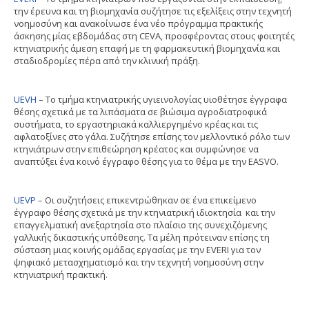
την έρευνα και τη βιομηχανία συζήτησε τις εξελίξεις στην τεχνητή
νοημοσύνη και ανακοίνωσε ένα νέο πρόγραμμα πρακτικής
άσκησης μίας εβδομάδας στη CEVA, προσφέροντας στους φοιτητές
κτηνιατρικής άμεση επαφή με τη φαρμακευτική βιομηχανία και
σταδιοδρομίες πέρα ​​από την κλινική πράξη.
UEVH
– Το τμήμα κτηνιατρικής υγιεινολογίας υιοθέτησε έγγραφα
θέσης σχετικά με τα λιπάσματα σε βιώσιμα αγροδιατροφικά
συστήματα, το εργαστηριακά καλλιεργημένο κρέας και τις
αφλατοξίνες στο γάλα. Συζήτησε επίσης τον μελλοντικό ρόλο των
κτηνιάτρων στην επιθεώρηση κρέατος και συμφώνησε να
αναπτύξει ένα κοινό έγγραφο θέσης για το θέμα με την EASVO.
UEVP
– Οι συζητήσεις επικεντρώθηκαν σε ένα επικείμενο
έγγραφο θέσης σχετικά με την κτηνιατρική ιδιοκτησία και την
επαγγελματική ανεξαρτησία στο πλαίσιο της συνεχιζόμενης
γαλλικής δικαστικής υπόθεσης. Τα μέλη πρότειναν επίσης τη
σύσταση μιας κοινής ομάδας εργασίας με την EVERI για τον
ψηφιακό μετασχηματισμό και την τεχνητή νοημοσύνη στην
κτηνιατρική πρακτική.