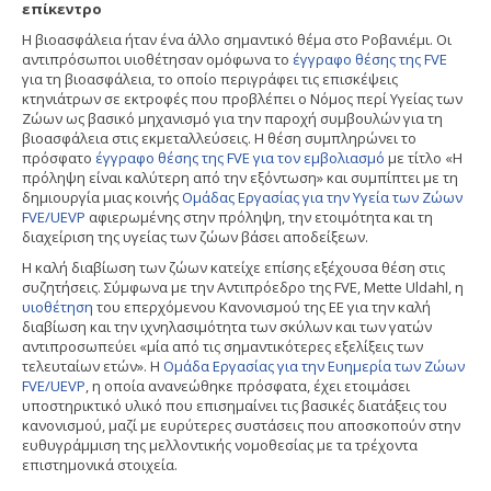
επίκεντρο
Η βιοασφάλεια ήταν ένα άλλο σημαντικό θέμα στο Ροβανιέμι. Οι
αντιπρόσωποι υιοθέτησαν ομόφωνα το
έγγραφο θέσης της FVE
για τη βιοασφάλεια, το οποίο περιγράφει τις επισκέψεις
κτηνιάτρων σε εκτροφές που προβλέπει ο Νόμος περί Υγείας των
Ζώων ως βασικό μηχανισμό για την παροχή συμβουλών για τη
βιοασφάλεια στις εκμεταλλεύσεις. Η θέση συμπληρώνει το
πρόσφατο
έγγραφο θέσης της FVE για τον εμβολιασμό
με τίτλο «Η
πρόληψη είναι καλύτερη από την εξόντωση» και συμπίπτει με τη
δημιουργία μιας κοινής
Ομάδας Εργασίας για την Υγεία των Ζώων
FVE/UEVP
αφιερωμένης στην πρόληψη, την ετοιμότητα και τη
διαχείριση της υγείας των ζώων βάσει αποδείξεων.
Η καλή διαβίωση των ζώων κατείχε επίσης εξέχουσα θέση στις
συζητήσεις. Σύμφωνα με την Αντιπρόεδρο της FVE, Mette Uldahl, η
υιοθέτηση
του επερχόμενου Κανονισμού της ΕΕ για την καλή
διαβίωση και την ιχνηλασιμότητα των σκύλων και των γατών
αντιπροσωπεύει «μία από τις σημαντικότερες εξελίξεις των
τελευταίων ετών». Η
Ομάδα Εργασίας για την Ευημερία των Ζώων
FVE/UEVP
, η οποία ανανεώθηκε πρόσφατα, έχει ετοιμάσει
υποστηρικτικό υλικό που επισημαίνει τις βασικές διατάξεις του
κανονισμού, μαζί με ευρύτερες συστάσεις που αποσκοπούν στην
ευθυγράμμιση της μελλοντικής νομοθεσίας με τα τρέχοντα
επιστημονικά στοιχεία.