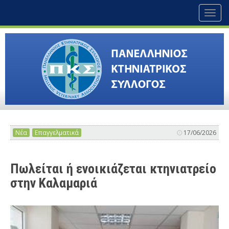
Toggl
naviga
Νέα
Επαγγελματικά
17/06/2026
Πωλείται ή ενοικιάζεται κτηνιατρείο
στην Καλαμαριά