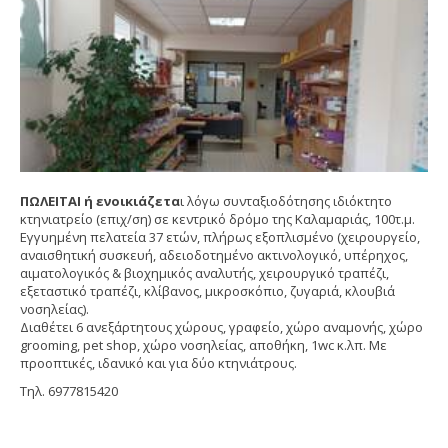
ΠΩΛΕΙΤΑΙ ή ενοικιάζετα
ι λόγω συνταξιοδότησης ιδιόκτητο
κτηνιατρείο (επιχ/ση) σε κεντρικό δρόμο της Καλαμαριάς, 100τ.μ.
Εγγυημένη πελατεία 37 ετών, πλήρως εξοπλισμένο (χειρουργείο,
αναισθητική συσκευή, αδειοδοτημένο ακτινολογικό, υπέρηχος,
αιματολογικός & βιοχημικός αναλυτής, χειρουργικό τραπέζι,
εξεταστικό τραπέζι, κλίβανος, μικροσκόπιο, ζυγαριά, κλουβιά
νοσηλείας).
Διαθέτει 6 ανεξάρτητους χώρους, γραφείο, χώρο αναμονής, χώρο
grooming, pet shop, χώρο νοσηλείας, αποθήκη, 1wc κ.λπ. Με
προοπτικές, ιδανικό και για δύο κτηνιάτρους.
Τηλ. 6977815420