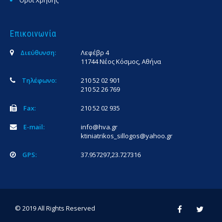
Επικοινωνία
Διεύθυνση:
Λεφέβρ 4
11744 Νέος Κόσμος, Αθήνα
Τηλέφωνο:
210 52 02 901
210 52 26 769
Fax:
210 52 02 935
E-mail:
info@hva.gr
ktiniatrikos_sillogos@yahoo.gr
GPS:
37.957297,23.727316
© 2019 All Rights Reserved