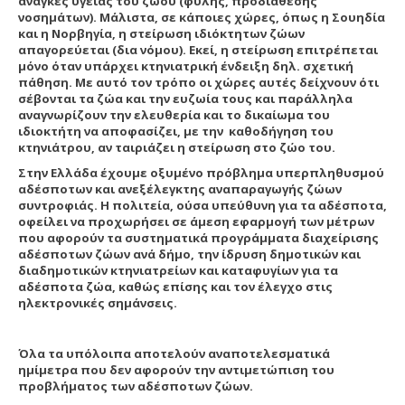
ανάγκες υγείας του ζώου (φυλής, προδιάθεσης
νοσημάτων). Μάλιστα, σε κάποιες χώρες, όπως η Σουηδία
και η Νορβηγία, η στείρωση ιδιόκτητων ζώων
απαγορεύεται (δια νόμου). Εκεί, η στείρωση επιτρέπεται
μόνο όταν υπάρχει κτηνιατρική ένδειξη δηλ. σχετική
πάθηση. Με αυτό τον τρόπο οι χώρες αυτές δείχνουν ότι
σέβονται τα ζώα και την ευζωία τους και παράλληλα
αναγνωρίζουν την ελευθερία και το δικαίωμα του
ιδιοκτήτη να αποφασίζει, με την καθοδήγηση του
κτηνιάτρου, αν ταιριάζει η στείρωση στο ζώο του.
Στην Ελλάδα έχουμε οξυμένο πρόβλημα υπερπληθυσμού
αδέσποτων και ανεξέλεγκτης αναπαραγωγής ζώων
συντροφιάς. Η πολιτεία, ούσα υπεύθυνη για τα αδέσποτα,
οφείλει να προχωρήσει σε άμεση εφαρμογή των μέτρων
που αφορούν τα συστηματικά προγράμματα διαχείρισης
αδέσποτων ζώων ανά δήμο, την ίδρυση δημοτικών και
διαδημοτικών κτηνιατρείων και καταφυγίων για τα
αδέσποτα ζώα, καθώς επίσης και τον έλεγχο στις
ηλεκτρονικές σημάνσεις.
Όλα τα υπόλοιπα αποτελούν αναποτελεσματικά
ημίμετρα που δεν αφορούν την αντιμετώπιση του
προβλήματος των αδέσποτων ζώων.