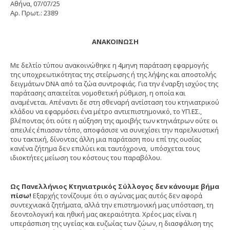
Αθήνα, 07/07/25
Αρ. Πρωτ.: 2389
ΑΝΑΚΟΙΝΩΣΗ
Με δελτίο τύπου ανακοινώθηκε η 4μηνη παράταση εφαρμογής
της υποχρεωτικότητας της στείρωσης ή της λήψης και αποστολής
δειγμάτων DNA από τα ζώα συντροφιάς. Για την έναρξη ισχύος της
παράτασης απαιτείται νομοθετική ρύθμιση, η οποία και
αναμένεται. Απέναντι δε στη σθεναρή αντίσταση του κτηνιατρικού
κλάδου να εφαρμόσει ένα μέτρο αντιεπιστημονικό, το ΥΠ.ΕΣ.,
βλέποντας ότι ούτε η αύξηση της αμοιβής των κτηνιάτρων ούτε οι
απειλές έπιασαν τόπο, αποφάσισε να συνεχίσει την παρελκυστική
του τακτική, δίνοντας άλλη μια παράταση που επί της ουσίας
κανένα ζήτημα δεν επιλύει και ταυτόχρονα, υπόσχεται τους
ιδιοκτήτες μείωση του κόστους του παραβόλου.
Ως Πανελλήνιος Κτηνιατρικός Σύλλογος δεν κάνουμε βήμα
πίσω!
Εξαρχής τονίζουμε ότι ο αγώνας μας αυτός δεν αφορά
συντεχνιακά ζητήματα, αλλά την επιστημονική μας υπόσταση, τη
δεοντολογική και ηθική μας ακεραιότητα. Χρέος μας είναι η
υπεράσπιση της υγείας και ευζωίας των ζώων, η διασφάλιση της