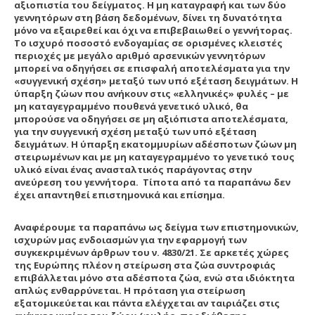
αξιοπιστία του δείγματος.
Η μη καταγραφή και των δύο
γεννητόρων στη βάση δεδομένων, δίνει τη δυνατότητα
μόνο να εξαιρεθεί και όχι να επιβεβαιωθεί ο γεννήτορας.
Το ισχυρό ποσοστό ενδογαμίας σε ορισμένες κλειστές
περιοχές με μεγάλο αριθμό αρσενικών γεννητόρων
μπορεί να οδηγήσει σε επισφαλή αποτελέσματα για την
«συγγενική σχέση» μεταξύ των υπό εξέταση δειγμάτων. Η
ύπαρξη ζώων που ανήκουν στις «ελληνικές» φυλές – με
μη καταγεγραμμένο πουθενά γενετικό υλικό, θα
μπορούσε να οδηγήσει σε μη αξιόπιστα αποτελέσματα,
για την συγγενική σχέση μεταξύ των υπό εξέταση
δειγμάτων. Η ύπαρξη εκατομμυρίων αδέσποτων ζώων μη
στειρωμένων και με μη καταγεγραμμένο το γενετικό τους
υλικό είναι ένας ανασταλτικός παράγοντας στην
ανεύρεση του γεννήτορα. Τίποτα από τα παραπάνω δεν
έχει απαντηθεί επιστημονικά και επίσημα.
Αναφέρουμε τα παραπάνω ως δείγμα των επιστημονικών,
ισχυρών μας ενδοιασμών για την εφαρμογή των
συγκεκριμένων άρθρων του ν. 4830/21. Σε αρκετές χώρες
της Ευρώπης πλέον η στείρωση στα ζώα συντροφιάς
επιβάλλεται μόνο στα αδέσποτα ζώα, ενώ στα ιδιόκτητα
απλώς ενθαρρύνεται. Η πρόταση για στείρωση
εξατομικεύεται και πάντα ελέγχεται αν ταιριάζει στις