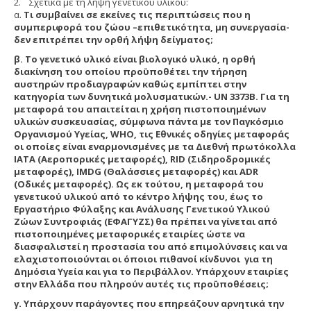
2. Σχετικά με τη λήψη γενετικού υλικού:
α.
Τι συμβαίνει σε εκείνες τις περιπτώσεις που η
συμπεριφορά του ζώου –επιθετικότητα, μη συνεργασία-
δεν επιτρέπει την ορθή λήψη δείγματος;
β. Το γενετικό υλικό είναι βιολογικό υλικό, η ορθή
διακίνηση του οποίου προϋποθέτει την τήρηση
αυστηρών προδιαγραφών καθώς εμπίπτει στην
κατηγορία των δυνητικά μολυσματικών.- UΝ 3373Β. Για τη
μεταφορά του απαιτείται η χρήση πιστοποιημένων
υλικών συσκευασίας, σύμφωνα πάντα με τον Παγκόσμιο
Οργανισμού Υγείας, WHO, τις Εθνικές οδηγίες μεταφοράς
οι οποίες είναι εναρμονισμένες με τα Διεθνή πρωτόκολλα
IATA (Αεροπορικές μεταφορές), RID (Σιδηροδρομικές
μεταφορές), IMDG (Θαλάσσιες μεταφορές) και ADR
(Οδικές μεταφορές). Ως εκ τούτου, η μεταφορά του
γενετικού υλικού από το κέντρο λήψης του, έως το
Εργαστήριο Φύλαξης και Ανάλυσης Γενετικού Υλικού
Ζώων Συντροφιάς (ΕΦΑΓΥΖΣ) θα πρέπει να γίνεται από
πιστοποιημένες μεταφορικές εταιρίες ώστε να
διασφαλιστεί η προστασία του από επιμολύνσεις και να
ελαχιστοποιούνται οι όποιοι πιθανοί κίνδυνοι για τη
Δημόσια Υγεία και για το Περιβάλλον.
Υπάρχουν εταιρίες
στην Ελλάδα που πληρούν αυτές τις προϋποθέσεις;
γ
. Υπάρχουν παράγοντες που επηρεάζουν αρνητικά την