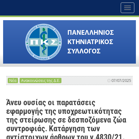
Toggl
naviga
Νέα
Ανακοινώσεις της Δ.Ε.
07/07/2025
Άνευ ουσίας οι παρατάσεις
εφαρμογής της υποχρεωτικότητας
της στείρωσης σε δεσποζόμενα ζώα
συντροφιάς. Κατάργηση των
αντίστοιχων άρθρων του ν.4830/21.