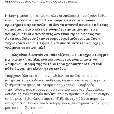
δημόσιας υγείας και πίσω από αυτό δεν πάμε.
Η 4μηνη παράταση, όπως και όλες οι υπόλοιπες που έχουν δοθεί,
δεν απαντούν σε τίποτα.
Τα πραγματικά επιστημονικά
ερωτήματα προφανώς και δεν τα απαντά κανείς από τους
αρμόδιους διότι είτε δε γνωρίζει την απάντηση είτε
γνωρίζει ότι οι απαντήσεις δεν είναι προς όφελός του.
Αυτά συμβαίνουν όταν οι νόμοι σχεδιάζονται με βάση
τεχνοκρατικές αντιλήψεις και σκοπιμότητες και όχι με
γνώμονα το κοινό καλό.
1. Π
ώς είναι δυνατόν να καθορίζεται ως υποχρεωτική μια
κτηνιατρική πράξη, ένα χειρουργείο, χωρίς αυτή να
λαμβάνει υπόψη της τα ιδιαίτερα χαρακτηριστικά του
κάθε ζώου, την κλινική του εικόνα;
Υπάρχουν ζώα στα οποία αντενδείκνυται απόλυτα η στείρωση
(υπερήλικα, με καρδιακές παθήσεις, αναπνευστικά προβλήματα,
ζητήματα στο ήπαρ, στα νεφρά κ.λπ.). Υπάρχουν σοβαρές
περιπτώσεις που η γοναδεκτομή σχετίζεται με νεοπλασματικές
ασθένειες, ενώ σε καμία περίπτωση δεν πρέπει να συμβαίνει πριν
από την εφηβεία. Κανείς από το ΥΠ.ΕΣ. δε σχολιάζει τα παραπάν,
όπως διατυπώθηκαν από διακεκριμένους επιστήμονες της χώρας
μας και του εξωτερικού.