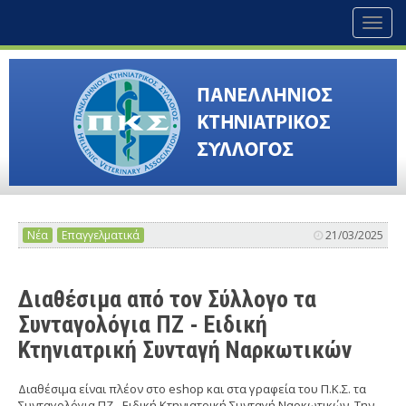
Toggl
naviga
Νέα
Επαγγελματικά
21/03/2025
Διαθέσιμα από τον Σύλλογο τα
Συνταγολόγια ΠΖ - Ειδική
Κτηνιατρική Συνταγή Ναρκωτικών
Διαθέσιμα είναι πλέον στο eshop και στα γραφεία του Π.Κ.Σ. τα
Συνταγολόγια ΠΖ - Ειδική Κτηνιατρική Συνταγή Ναρκωτικών. Την