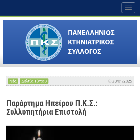
Toggl
naviga
Νέα
Δελτία Τύπου
30/01/2025
Παράρτημα Ηπείρου Π.Κ.Σ.:
Συλλυπητήρια Επιστολή