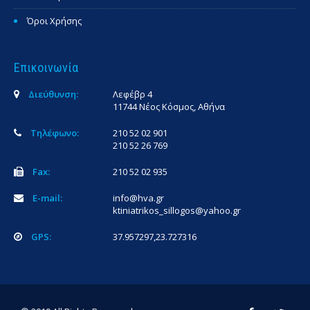
Όροι Χρήσης
Επικοινωνία
Διεύθυνση:
Λεφέβρ 4
11744 Νέος Κόσμος, Αθήνα
Τηλέφωνο:
210 52 02 901
210 52 26 769
Fax:
210 52 02 935
E-mail:
info@hva.gr
ktiniatrikos_sillogos@yahoo.gr
GPS:
37.957297,23.727316