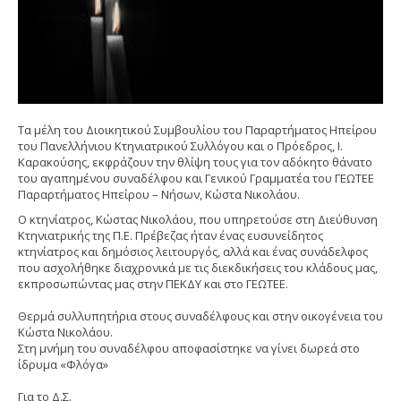
Τα μέλη του Διοικητικού Συμβουλίου του Παραρτήματος Ηπείρου
του Πανελλήνιου Κτηνιατρικού Συλλόγου και ο Πρόεδρος, Ι.
Καρακούσης, εκφράζουν την θλίψη τους για τον αδόκητο θάνατο
του αγαπημένου συναδέλφου και Γενικού Γραμματέα του ΓΕΩΤΕΕ
Παραρτήματος Ηπείρου – Νήσων, Κώστα Νικολάου.
Ο κτηνίατρος, Κώστας Νικολάου, που υπηρετούσε στη Διεύθυνση
Κτηνιατρικής της Π.Ε. Πρέβεζας ήταν ένας ευσυνείδητος
κτηνίατρος και δημόσιος λειτουργός, αλλά και ένας συνάδελφος
που ασχολήθηκε διαχρονικά με τις διεκδικήσεις του κλάδους μας,
εκπροσωπώντας μας στην ΠΕΚΔΥ και στο ΓΕΩΤΕΕ.
Θερμά συλλυπητήρια στους συναδέλφους και στην οικογένεια του
Κώστα Νικολάου.
Στη μνήμη του συναδέλφου αποφασίστηκε να γίνει δωρεά στο
ίδρυμα «Φλόγα»
Για το Δ.Σ.