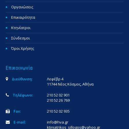
Οργανώσεις
Επικαιρότητα
Κτηνίατροι
Σύνδεσμοι
Όροι Χρήσης
Επικοινωνία
Διεύθυνση:
Λεφέβρ 4
11744 Νέος Κόσμος, Αθήνα
Τηλέφωνο:
210 52 02 901
210 52 26 769
Fax:
210 52 02 935
E-mail:
info@hva.gr
ktiniatrikos_sillogos@yahoo.gr