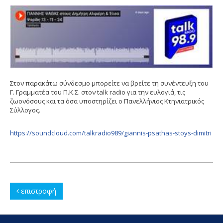
Στον παρακάτω σύνδεσμο μπορείτε να βρείτε τη συνέντευξη του
Γ. Γραμματέα του Π.Κ.Σ. στον talk radio για την ευλογιά, τις
ζωονόσους και τα όσα υποστηρίζει ο Πανελλήνιος Κτηνιατρικός
Σύλλογος.
https://soundcloud.com/talkradio989/giannis-psathas-stoys-dimitri
επιστροφή