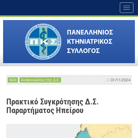
Toggl
naviga
Νέα
Ανακοινώσεις της Δ.Ε.
01/11/2024
Πρακτικό Συγκρότησης Δ.Σ.
Παραρτήματος Ηπείρου