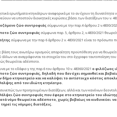
χετικά ερωτήματα κτηνιάτρων αναφορικά με το αν έχουν τη δυνατότητα 
νεύουν να υποστούν διοικητικές κυρώσεις βάσει των διατάξεων του ν. 48
οζόμενο ζώο συντροφιάς
σύμφωνα με την παρ.4 άρθρου 2 ν.4830/2021
ποτο ζώο συντροφιάς
σύμφωνα παρ. 5, άρθρου 2, ν.4830/2021 θεωρείτ
τήτης
σύμφωνα με την παρ 6 άρθρου 2 ν. 4830/2021 είναι το πρόσωπο π
.
ε βάση τους ανωτέρω ορισμούς απαραίτητη προϋπόθεση για να θεωρείται
ύ άλλων να αναγράφονται τα στοιχεία του στο έγγραφο ταυτοποίηση του ζ
ώς θεωρείται αδέσποτο.
να με το εδάφιο γ της παρ.6 του άρθρου 10 ν. 48360/2021
ο φιλόζωος ι
οτο ζώο συντροφιάς, δηλαδή που δεν έχει σημανθεί και βεβαίω
ν δήμο κτηνιατρείο και να καλύψει το αντίστοιχο κόστος αποκλ
θαλψης από τον ιδιώτη κτηνίατρο.
 συνεπώς των προηγουμένων διατάξεων, αλλά και των κανόνων δεοντολ
άλψει ζώο συντροφιάς που έφερε στο κτηνιατρείο του ιδιώτης 
ατά νόμο θεωρείται αδέσποτο, χωρίς βεβαίως να κινδυνεύει να
τηρεί τις νόμιμες διατάξεις.