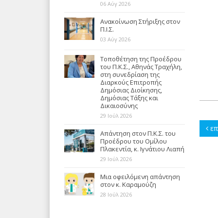
06 Αύγ 2026
Ανακοίνωση Στήριξης στον
Π.Ι.Σ.
03 Αύγ 2026
Τοποθέτηση της Προέδρου
του Π.Κ.Σ., Αθηνάς Τραχήλη,
στη συνεδρίαση της
Διαρκούς Επιτροπής
Δημόσιας Διοίκησης,
Δημόσιας Τάξης και
Δικαιοσύνης
29 Ιούλ 2026
επ
Απάντηση στον Π.Κ.Σ. του
Προέδρου του Ομίλου
Πλακεντία, κ. Ιγνάτιου Λιαπή
29 Ιούλ 2026
Μια οφειλόμενη απάντηση
στον κ. Καραμούζη
28 Ιούλ 2026