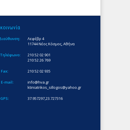
ικοινωνία
Διεύθυνση:
Λεφέβρ 4
11744 Νέος Κόσμος, Αθήνα
Τηλέφωνο:
210 52 02 901
210 52 26 769
Fax:
210 52 02 935
E-mail:
info@hva.gr
ktiniatrikos_sillogos@yahoo.gr
GPS:
37.957297,23.727316