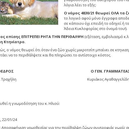
λόγια λέει το εξής:
Ο νόμος 4830/21 θεωρεί ΟΛΑ τα
το λογικό αφού μόνο έγγραφα αποδει
σε κάποιον όχι επειδή το οδηγεί ή το
Άδεια Κυκλοφορίας στο όνομά του!).
ος επίσης ΕΠΙΤΡΕΠΕΙ ΡΗΤΑ ΤΗΝ ΠΕΡΙΘΑΛΨΗ
(εξέταση, εμβολιασμό κ.
η Κτηνίατρο.
ς, ο νόμος θεωρεί ότι όταν ένα ζώο χωρίς μικροτσίπ μπαίνει σε κτηνιατρ
ητάει να το περιθάλψετε και θα πληρώσει το αντίστοιχο κόστος.
ΠΡΟΕΔΡΟΣ Ο ΓΕΝ. ΓΡΑΜΜΑΤΕΑ
ηνά Τραχήλη Κυριάκος Αγαθαγγελίδη
υθεί η γνωμοδότηση του κ. Ηλιού:
, 22/01/24
:
Αποσαφήνιση νομοθεσίας για την περίθαλψη ζώων συντροφιάς χωρίς σή