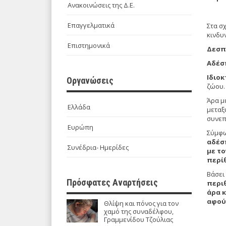
Ανακοινώσεις της Δ.Ε.
Επαγγελματικά
Στα σ
κινδυ
Επιστημονικά
Δεσπ
Αδέσ
Ιδιοκ
Οργανώσεις
ζώου
Άρα μ
Ελλάδα
μεταξ
συνεπ
Ευρώπη
Σύμφω
αδέσπ
Συνέδρια- Ημερίδες
με το
περί
Βάσει
Πρόσφατες Αναρτήσεις
περιθ
άρα κ
αφού 
Θλίψη και πόνος για τον
χαμό της συναδέλφου,
Γραμμενίδου Τζούλιας