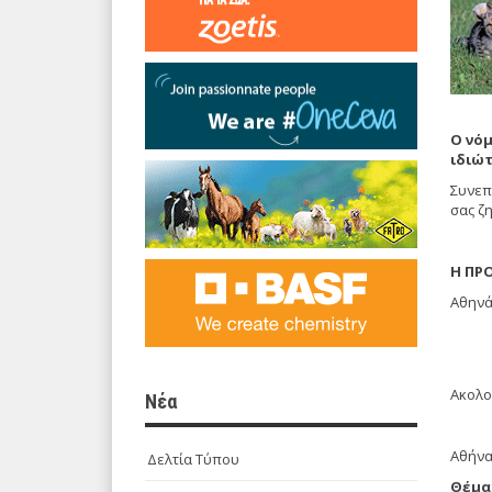
Ο νόμ
ιδιώτ
Συνεπώ
σας ζ
Η 
Αθ
Ακολο
Νέα
Αθήνα
Δελτία Τύπου
Θέμα