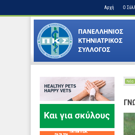
Αρχή
Ο Σύλ
Νέα
ΓΝ