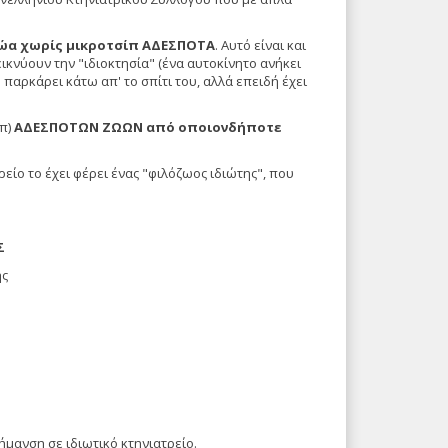
 ζώα χωρίς μικροτσίπ ΑΔΕΣΠΟΤΑ
. Αυτό είναι και
κνύουν την "ιδιοκτησία" (ένα αυτοκίνητο ανήκει
 παρκάρει κάτω απ' το σπίτι του, αλλά επειδή έχει
λπ)
ΑΔΕΣΠΟΤΩΝ ΖΩΩΝ από οποιονδήποτε
είο το έχει φέρει ένας "φιλόζωος ιδιώτης", που
Σ
ς
μανση σε ιδιωτικό κτηνιατρείο.