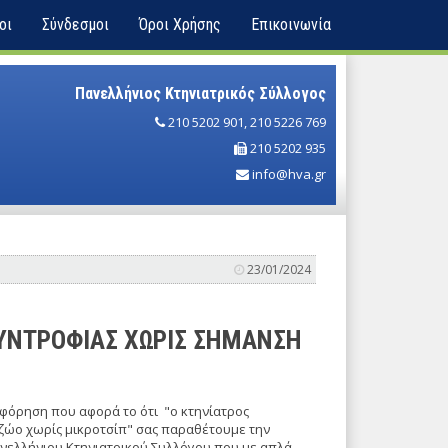
οι
Σύνδεσμοι
Όροι Χρήσης
Επικοινωνία
Πανελλήνιος Κτηνιατρικός Σύλλογος
210 5202 901
,
210 5226 769
210 5202 935
info@hva.gr
23/01/2024
ΥΝΤΡΟΦΙΑΣ ΧΩΡΙΣ ΣΗΜΑΝΣΗ
φόρηση που αφορά το ότι "ο κτηνίατρος
 ζώο χωρίς μικροτσίπ" σας παραθέτουμε την
νελλήνιου Κτηνιατρικού Συλλόγου που με απλά