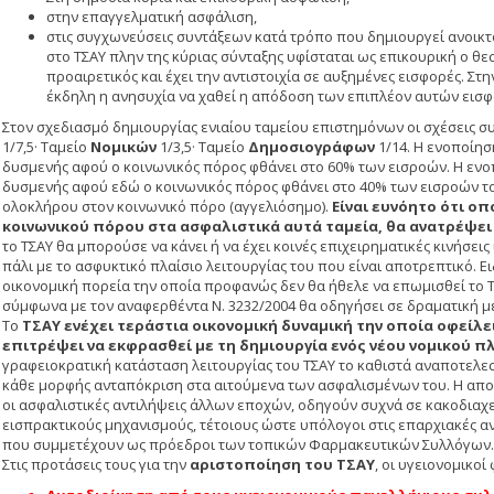
στην επαγγελματική ασφάλιση,
στις συγχωνεύσεις συντάξεων κατά τρόπο που δημιουργεί ανοικτ
στο ΤΣΑΥ πλην της κύριας σύνταξης υφίσταται ως επικουρική ο θ
προαιρετικός και έχει την αντιστοιχία σε αυξημένες εισφορές. 
έκδηλη η ανησυχία να χαθεί η απόδοση των επιπλέον αυτών εισφ
Στον σχεδιασμό δημιουργίας ενιαίου ταμείου επιστημόνων οι σχέσεις σ
1/7,5· Ταμείο
Νομικών
1/3,5· Ταμείο
Δημοσιογράφων
1/14. Η ενοποίησ
δυσμενής αφού ο κοινωνικός πόρος φθάνει στο 60% των εισροών. Η ενοπ
δυσμενής αφού εδώ ο κοινωνικός πόρος φθάνει στο 40% των εισροών το
ολοκλήρου στον κοινωνικό πόρο (αγγελιόσημο).
Είναι ευνόητο ότι ο
κοινωνικού πόρου στα ασφαλιστικά αυτά ταμεία, θα ανατρέψει 
το ΤΣΑΥ θα μπορούσε να κάνει ή να έχει κοινές επιχειρηματικές κινήσεις 
πάλι με το ασφυκτικό πλαίσιο λειτουργίας του που είναι αποτρεπτικό. Ε
οικονομική πορεία την οποία προφανώς δεν θα ήθελε να επωμισθεί το 
σύμφωνα με τον αναφερθέντα Ν. 3232/2004 θα οδηγήσει σε δραματική 
Το
ΤΣΑΥ ενέχει τεράστια οικονομική δυναμική την οποία οφείλ
επιτρέψει να εκφρασθεί με τη δημιουργία ενός νέου νομικού π
γραφειοκρατική κατάσταση λειτουργίας του ΤΣΑΥ το καθιστά αναποτελεσμ
κάθε μορφής ανταπόκριση στα αιτούμενα των ασφαλισμένων του. Η απ
οι ασφαλιστικές αντιλήψεις άλλων εποχών, οδηγούν συχνά σε κακοδιαχεί
εισπρακτικούς μηχανισμούς, τέτοιους ώστε υπόλογοι στις επαρχιακές α
που συμμετέχουν ως πρόεδροι των τοπικών Φαρμακευτικών Συλλόγων.
Στις προτάσεις τους για την
αριστοποίηση του ΤΣΑΥ
, οι υγειονομικοί