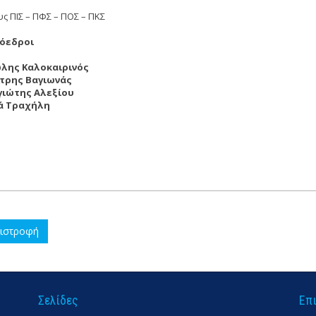
υς ΠΙΣ – ΠΦΣ – ΠΟΣ – ΠΚΣ
ρόεδροι
λης Καλοκαιρινός
τρης Βαγιωνάς
γιώτης Αλεξίου
ά Τραχήλη
ιστροφή
Σελίδες
Επ