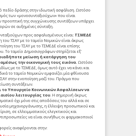
ό πεδίο δράσης στην ιδιωτική ασφάλιση. Ωστόσο
εσμός των «μονοσυνταξιούχων» που είναι
Στην προοπτική της συγχώνευσης συντάξεων υπάρχει
ορών σε αυξημένες σύνταξη.
υνταξιούχων προς ασφαλισμένους είναι:
ΤΣΜΕΔΕ
η του ΤΣΑΥ με το ταμείο Νομικών είναι άκρως
οίηση του ΤΣΑΥ με το ΤΣΜΕΔΕ είναι επίσης
υ. Το ταμείο Δημοσιογράφων στηρίζεται εξ’
ποιαδήποτε μείωση ή κατάργηση του
αμέσως την οικονομική τους εικόνα.
Ωστόσο
ιδίως με το ΤΣΜΕΔΕ, όμως αυτό έχει να κάνει και
ιδικά το ταμείο Νομικών εμφανίζει μία φθίνουσα
ΤΣΑΥ στην ενοποίηση μαζί του. Πράγμα που
μείωση συντάξεων.
ει το Υπουργείο Κοινωνικών Ασφαλίσεων να
λαισίου λειτουργίας του
. Η σημερινή άκρως
ατικό όχι μόνο στις αποδόσεις του αλλά και σε
ουσία μηχανοργάνωσης, η έλλειψη προσωπικού και
ριση, σε ελλειμματικούς ελεγκτικούς και
ντιπροσωπείες να είναι συνήθως οι φαρμακοποιοί
 φορείς αναφέρονται στην: