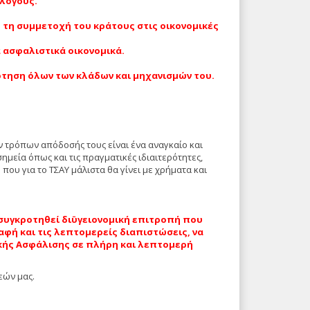
λόγους.
 τη συμμετοχή του κράτους στις οικονομικές
α ασφαλιστικά οικονομικά.
τηση όλων των κλάδων και μηχανισμών του.
 τρόπων απόδοσής τους είναι ένα αναγκαίο και
ημεία όπως και τις πραγματικές ιδιαιτερότητες,
που για το ΤΣΑΥ μάλιστα θα γίνει με χρήματα και
.
η συγκροτηθεί διϋγειονομική επιτροπή που
φή και τις λεπτομερείς διαπιστώσεις, να
ικής Ασφάλισης σε πλήρη και λεπτομερή
εών μας.