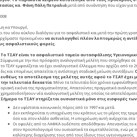
τασίας κα. Φάνη Πάλη Πετραλιά
μετά από συνάντηση που είχαν για τι
2008
ιμη κα Υπουργέ,
ει του νέου κύκλου διαλόγου για το ασφαλιστικό και μετά την πρώτη γρα
ρχόμαστε προκειμένου
να αιτιολογηθεί πλέον λεπτομερώς η αντί
υς ασφαλιστικούς φορείς
.
Το ΤΣΑΥ είναι το ασφαλιστικό ταμείο αυτασφάλισης Υγειονομικ
Σύμφωνα με την πιο πρόσφατη αναλογιστική μελέτη που στηρίχθηκε σε
το ΤΣΑΥ εμφανίζεται να έχει αναλογιστικό έλλειμμα που αρχίζει από το 2
δις και επομένως απαιτείται η αντίστοιχη σταδιακή μείωση συντάξεων.
ευθέως το αποτέλεσμα της μελέτης αυτής αφού το ΤΣΑΥ έχει μ
την τελευταία δεκαετία
. Μόνο τα τελευταία δύο χρόνια εμφανίσθηκαν
οριακή εικόνα της πραγματικότητας. Απαιτούντες πραγματικά αναλογιστι
χρηματοδοτήσουν νέα αναλογιστική μελέτη της οποίας τα αποτελέσματα
Σήμερα το ΤΣΑΥ στηρίζεται ουσιαστικά μόνο στις εισφορές των
Δεν υφίσταται κοινωνικός πόρος από το 1997 και μετά.
Δεν εκπληρούται η υποχρέωση του κράτους ως το μέρος της τριμ
όσο και στον κλάδο ασθενείας. Η υποχρέωση αυτή ανέρχεται στα 1
Οι οφειλές από το ΛΑΦΚΑ ουδέποτε αποδόθηκαν. Απεναντίας το κ
στον προϋπολογισμό του ουσιαστικά τα εκμεταλλεύεται, ενώ με σ
καλύτερης διαχείρισης τους από τους ίδιους τους υγειονομικούς.