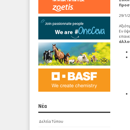
Προσ
29/1/
Αξιότ
Εν όψ
επανε
άλλο
Νέα
Δελτία Τύπου