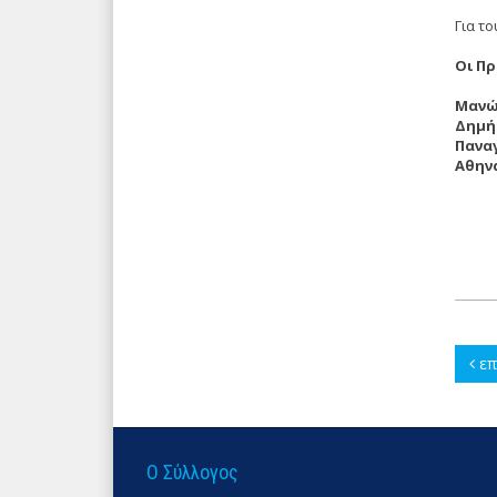
Για το
Οι Π
Μανώ
Δημή
Πανα
Αθην
επ
Ο Σύλλογος