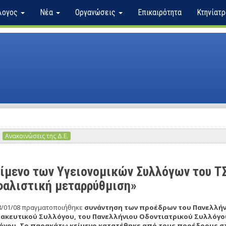
λογος
Νέα
Οργανώσεις
Επικαιρότητα
Κτηνίατρ
Ανακοινώσεις της Δ.Ε.
ίμενο των Υγειονομικών Συλλόγων του ΤΣ
αλιστική μεταρρύθμιση»
28/01/08 πραγματοποιήθηκε
συνάντηση των προέδρων του Πανελλήνι
ακευτικού Συλλόγου, του Πανελλήνιου Οδοντιατρικού Συλλόγου
όγου. Το παρακάτω κείμενο κατατέθηκε από τους προέδρους σ