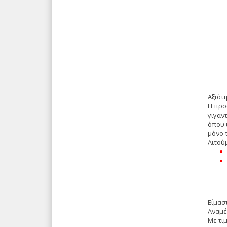
Αξιότ
Η προ
γιγαντ
όπου υ
μόνο 
Αιτού
Είμασ
Αναμέ
Με τιμ