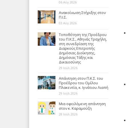
06 Αύγ 2026
Ανακοίνωση Στήριξης στον
Π.Ι.Σ.
03 Αύγ 2026
Τοποθέτηση της Προέδρου
του Π.Κ.Σ., Αθηνάς Τραχήλη,
στη συνεδρίαση της
Διαρκούς Επιτροπής
Δημόσιας Διοίκησης,
Δημόσιας Τάξης και
Δικαιοσύνης
29 Ιούλ 2026
Απάντηση στον Π.Κ.Σ. του
Προέδρου του Ομίλου
Πλακεντία, κ. Ιγνάτιου Λιαπή
29 Ιούλ 2026
Μια οφειλόμενη απάντηση
στον κ. Καραμούζη
28 Ιούλ 2026