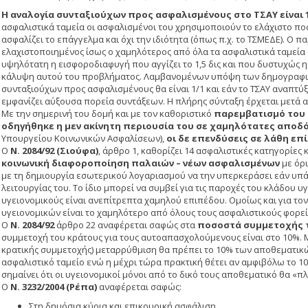
Η αναλογία συνταξιούχων προς ασφαλισμένους στο ΤΣΑΥ είναι 1
ασφαλιστικά ταμεία οι ασφαλισμένοι του χρησιμοποιούν το ελάχιστο πο
ασφαλίζει το επάγγελμα και όχι την ιδιότητα (όπως π.χ. το ΤΣΜΕΔΕ). Ο 
ελαχιστοποιημένος ίσως ο χαμηλότερος από όλα τα ασφαλιστικά ταμεία 
υψηλότατη η εισφοροδιαφυγή που αγγίζει το 1,5 δις και που δυστυχώς 
κάλυψη αυτού του προβλήματος. Λαμβανομένων υπόψη των δημογραφικώ
συνταξιούχων προς ασφαλισμένους θα είναι 1/1 και εάν το ΤΣΑΥ αναπτύξ
εμφανίζει αύξουσα πορεία συντάξεων. Η πλήρης σύνταξη έρχεται μετά α
Με την σημερινή του δομή και με τον καθοριστικό
παρεμβατισμό του 
οδηγήθηκε η μεν ακίνητη περιουσία του σε χαμηλότατες αποδ
Υπουργείου Κοινωνικών Ασφαλίσεων),
οι δε επενδύσεις σε λάθη επ
Ο
Ν. 2084/92 (Σιούφα)
, άρθρο 1, καθορίζει 14 ασφαλιστικές κατηγορίες
κοινωνική διαφοροποίηση παλαιών – νέων ασφαλισμένων
με όρι
με τη δημιουργία εσωτερικού λογαριασμού να την υπερκεράσει εάν υπά
λειτουργίας του. Το ίδιο μπορεί να συμβεί για τις παροχές του κλάδου υ
υγειονομικούς είναι ανεπίτρεπτα χαμηλού επιπέδου. Ομοίως και για το
υγειονομικών είναι το χαμηλότερο από όλους τους ασφαλιστικούς φορεί
Ο
Ν. 2084/92
άρθρο 22 αναφέρεται σαφώς στα
ποσοστά συμμετοχής 
συμμετοχή του κράτους για τους αυτοαπασχολούμενους είναι στο 10%. Μ
κρατικής συμμετοχής) μεταρρύθμιση θα πρέπει το 10% των αποθεματικών
ασφαλιστικό ταμείο ενώ η μέχρι τώρα πρακτική θέτει αν αμφιβόλω το 1
σημαίνει ότι οι υγειονομικοί μόνοι από το δικό τους αποθεματικό θα «
Ο
Ν. 3232/2004 (Ρέπα)
αναφέρεται σαφώς:
Στη δημόσια κύρια και επικουρική ασφάλιση,