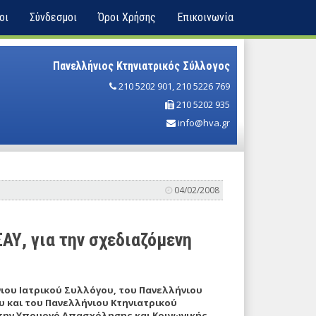
οι
Σύνδεσμοι
Όροι Χρήσης
Επικοινωνία
Πανελλήνιος Κτηνιατρικός Σύλλογος
210 5202 901
,
210 5226 769
210 5202 935
info@hva.gr
04/02/2008
ΑΥ, για την σχεδιαζόμενη
ου Ιατρικού Συλλόγου, του Πανελλήνιου
 και του Πανελλήνιου Κτηνιατρικού
την Υπουργό Απασχόλησης και Κοινωνικής