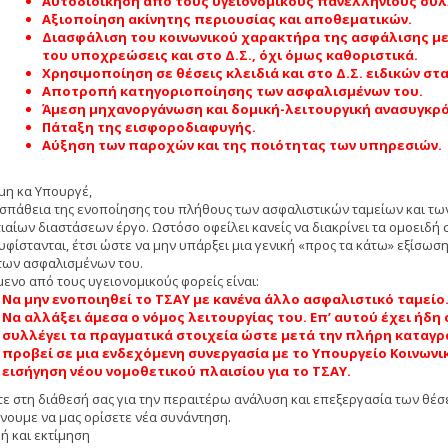
Αυτοδιοίκηση από τους υγειονομικούς πανελλήνιους συλ
Αξιοποίηση ακίνητης περιουσίας και αποθεματικών.
Διασφάλιση του κοινωνικού χαρακτήρα της ασφάλισης με
του υποχρεώσεις και στο Δ.Σ., όχι όμως καθοριστικά.
Χρησιμοποίηση σε θέσεις κλειδιά και στο Δ.Σ. ειδικών στ
Αποτροπή κατηγοριοποίησης των ασφαλισμένων του.
Άμεση μηχανοργάνωση και δομική-λειτουργική ανασυγκρό
Πάταξη της εισφοροδιαφυγής.
Αύξηση των παροχών και της ποιότητας των υπηρεσιών.
ιμη κα Υπουργέ,
σπάθεια της ενοποίησης του πλήθους των ασφαλιστικών ταμείων και των
ιαίων διαστάσεων έργο. Ωστόσο οφείλει κανείς να διακρίνει τα ομοειδή σ
φίστανται, έτσι ώστε να μην υπάρξει μια γενική «προς τα κάτω» εξίσωση 
των ασφαλισμένων του.
μενο από τους υγειονομικούς φορείς είναι:
Να μην ενοποιηθεί το ΤΣΑΥ με κανένα άλλο ασφαλιστικό ταμείο
Να αλλάξει άμεσα ο νόμος λειτουργίας του. Επ’ αυτού έχει ήδ
συλλέγει τα πραγματικά στοιχεία ώστε μετά την πλήρη καταγρα
προβεί σε μια ενδεχόμενη συνεργασία με το Υπουργείο Κοινων
εισήγηση νέου νομοθετικού πλαισίου για το ΤΣΑΥ.
τε στη διάθεσή σας για την περαιτέρω ανάλυση και επεξεργασία των θέσ
νουμε να μας ορίσετε νέα συνάντηση.
ή και εκτίμηση