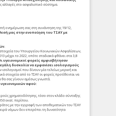
ς αλλαγές στο ασφαλιστικό σύστημα.
πτή ενημέρωση σας στη συνάντηση της 19/12,
θεσή μας στην ενοποίηση του ΤΣΑΥ με
ών.
 στοιχεία του Υπουργείου Κοινωνικών Ασφαλίσεων,
013 μέχρι το 2022, οπότε σταδιακά φθάνει στα 3,8
Οι υγειονομικοί φορείς αμφισβήτησαν
εγάλη δυσκολία να εμφανίσει ισολογισμούς
 ισολογισμοί που δίνουν μία τελείως μερική και
κά στοιχεία από το ΤΣΑΥ οι φορείς προτίθενται να
 θα σας γίνουν αμέσως γνωστά.
 υγειονομικών αφού:
ερούς χρηματοδότησης, τόσο στον κλάδο σύνταξης
50 εκατ. περίπου.
ράτος με την εγγραφή των αποθεματικών του ΤΣΑΥ
ειρά νόμων δεν επιτρέπει τη δυνατότητα