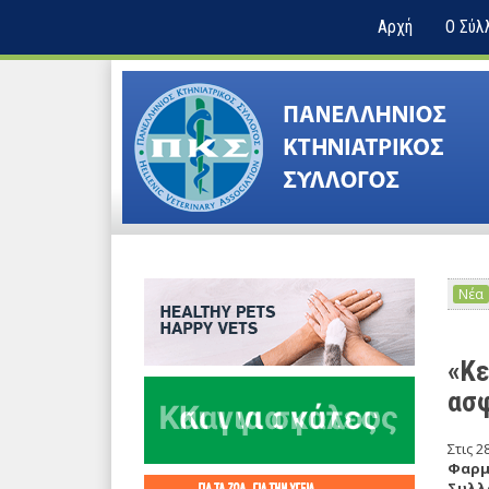
Αρχή
Ο Σύλ
Νέα
«Κε
ασφ
Στις 
Φαρμ
Συλλ