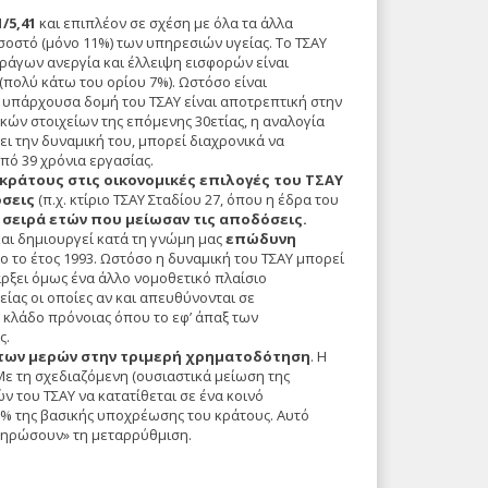
/5,41
και επιπλέον σε σχέση με όλα τα άλλα
σοστό (μόνο 11%) των υπηρεσιών υγείας. Το ΤΣΑΥ
παράγων ανεργία και έλλειψη εισφορών είναι
(πολύ κάτω του ορίου 7%). Ωστόσο είναι
η υπάρχουσα δομή του ΤΣΑΥ είναι αποτρεπτική στην
ν στοιχείων της επόμενης 30ετίας, η αναλογία
ει την δυναμική του, μπορεί διαχρονικά να
πό 39 χρόνια εργασίας.
κράτους στις οικονομικές επιλογές του ΤΣΑΥ
όσεις
(π.χ. κτίριο ΤΣΑΥ Σταδίου 27, όπου η έδρα του
ί σειρά ετών που μείωσαν τις αποδόσεις.
 και δημιουργεί κατά τη γνώμη μας
επώδυνη
ο το έτος 1993. Ωστόσο η δυναμική του ΤΣΑΥ μπορεί
ρξει όμως ένα άλλο νομοθετικό πλαίσιο
γείας οι οποίες αν και απευθύνονται σε
ν κλάδο πρόνοιας όπου το εφ’ άπαξ των
ς.
των μερών στην τριμερή χρηματοδότηση
. Η
ε τη σχεδιαζόμενη (ουσιαστικά μείωση της
 του ΤΣΑΥ να κατατίθεται σε ένα κοινό
0% της βασικής υποχρέωσης του κράτους. Αυτό
πληρώσουν» τη μεταρρύθμιση.