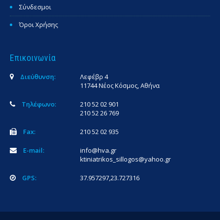
Σύνδεσμοι
Όροι Χρήσης
Επικοινωνία
Διεύθυνση:
Λεφέβρ 4
11744 Νέος Κόσμος, Αθήνα
Τηλέφωνο:
210 52 02 901
210 52 26 769
Fax:
210 52 02 935
E-mail:
info@hva.gr
ktiniatrikos_sillogos@yahoo.gr
GPS:
37.957297,23.727316