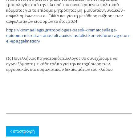
τροπολογίες από την πλευρά του συγκεκριμένου πολιτικού
κόμματος για το επίδομα μητρότητας μη μισθωτών γυναικών -
ασφαλισμένων του e - ΕΦΚΑ και για τη μετάθεση αύξησης των
ασφαλιστικών εισφορών το έτος 2024
https://kinimaallagis.gr/tropologies-pasok-kinimatosallagis-
epidoma-mitrotitas-anastoli-auxisis-asfalistikon-eisforon-agroton-
el-epaggelmation/
Ως Πανελλήνιος Κτηνιατρικός Σύλλογος θα συνεχίσουμε να
αγωνιζόμαστε με κάθε τρόπο για την κατοχύρωση των
εργασιακών και ασφαλιστικών δικαιωμάτων του κλάδου.
επιστροφή