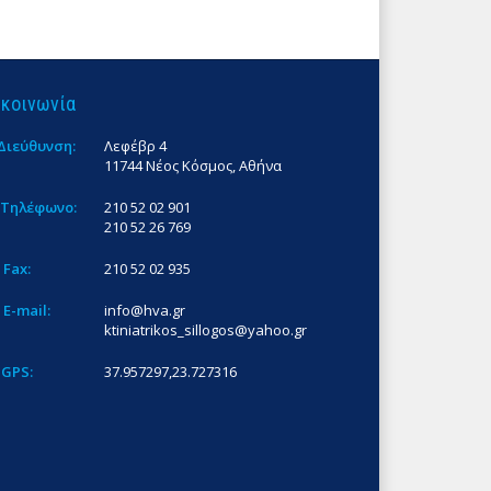
ικοινωνία
Διεύθυνση:
Λεφέβρ 4
11744 Νέος Κόσμος, Αθήνα
Τηλέφωνο:
210 52 02 901
210 52 26 769
Fax:
210 52 02 935
E-mail:
info@hva.gr
ktiniatrikos_sillogos@yahoo.gr
GPS:
37.957297,23.727316