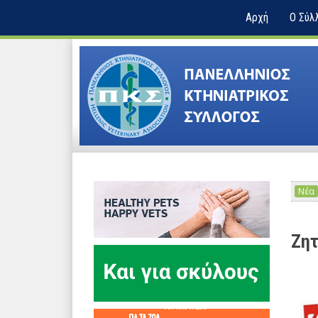
Αρχή
Ο Σύλ
Νέα
Ζητ