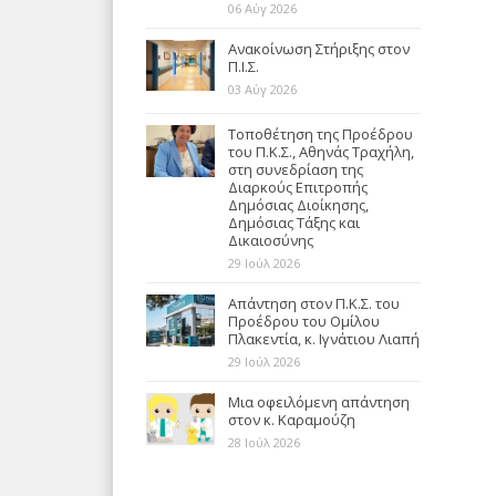
06 Αύγ 2026
Ανακοίνωση Στήριξης στον
Π.Ι.Σ.
03 Αύγ 2026
Τοποθέτηση της Προέδρου
του Π.Κ.Σ., Αθηνάς Τραχήλη,
στη συνεδρίαση της
Διαρκούς Επιτροπής
Δημόσιας Διοίκησης,
Δημόσιας Τάξης και
Δικαιοσύνης
29 Ιούλ 2026
Απάντηση στον Π.Κ.Σ. του
Προέδρου του Ομίλου
Πλακεντία, κ. Ιγνάτιου Λιαπή
29 Ιούλ 2026
Μια οφειλόμενη απάντηση
στον κ. Καραμούζη
28 Ιούλ 2026