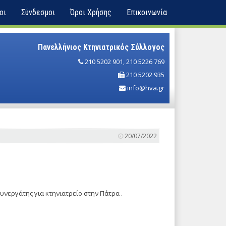
οι
Σύνδεσμοι
Όροι Χρήσης
Επικοινωνία
Πανελλήνιος Κτηνιατρικός Σύλλογος
210 5202 901
,
210 5226 769
210 5202 935
info@hva.gr
20/07/2022
συνεργάτης για κτηνιατρείο στην Πάτρα .
.