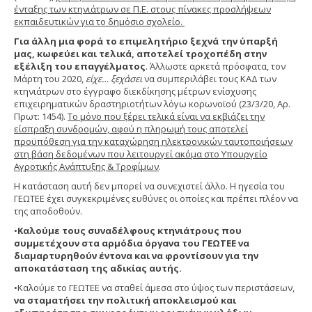
ένταξης των κτηνιάτρων σε Π.Ε. στους πίνακες προσλήψεων
εκπαιδευτικών για το δημόσιο σχολείο.
Για άλλη μια φορά το επιμελητήριο ξεχνά την ύπαρξή
μας, κωφεύει και τελικά, αποτελεί τροχοπέδη στην
εξέλιξη του επαγγέλματος
. Άλλωστε αρκετά πρόσφατα, τον
Μάρτη του 2020,
είχε… ξεχάσει
να συμπεριλάβει τους ΚΑΔ των
κτηνιάτρων στο έγγραφο διεκδίκησης μέτρων ενίσχυσης
επιχειρηματικών δραστηριοτήτων λόγω κορωνοϊού (23/3/20, Αρ.
Πρωτ: 1454).
Το μόνο που ξέρει τελικά είναι να εκβιάζει την
είσπραξη συνδρομών, αφού η πληρωμή τους αποτελεί
προϋπόθεση για την καταχώρηση ηλεκτρονικών ταυτοποιήσεων
στη βάση δεδομένων που λειτουργεί ακόμα στο Υπουργείο
Αγροτικής Ανάπτυξης & Τροφίμων
.
Η κατάσταση αυτή δεν μπορεί να συνεχιστεί άλλο. Η ηγεσία του
ΓΕΩΤΕΕ έχει συγκεκριμένες ευθύνες οι οποίες και πρέπει πλέον να
της αποδοθούν.
•
Καλούμε τους συναδέλφους κτηνιάτρους που
συμμετέχουν στα αρμόδια όργανα του ΓΕΩΤΕΕ να
διαμαρτυρηθούν έντονα και να φροντίσουν για την
αποκατάσταση της αδικίας αυτής.
•Καλούμε το ΓΕΩΤΕΕ να σταθεί άμεσα στο ύψος των περιστάσεων,
να σταματήσει την πολιτική αποκλεισμού και