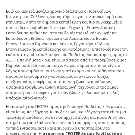
Εδώ και αρκετά μεγάλο χρονικό διάστημα ο Πανελλήνιος
Κτηνιατρικός Σύλλογος διαμαρτύρεται για τον αποκλεισμό των
κτηνιάτρων από τη δημόσια εκπαίδευση και πιο συγκεκριμένα
από τη δευτεροβάθμια Γενική και Τεχνική – Επαγγελματική
Εκπαίδευση, καθώς και από τις δομές της Ειδικής Αγωγής και
Εκπαίδευσης (Ειδικά Γυμνάσια και Λύκεια, Ειδικά Ενιαία
Επαγγελματικά Γυμνάσια και Λύκεια, Εργαστήρια Ειδικής
Επαγγελματικής Εκπαίδευσης και Κατάρτισης). Επιστολές προς την
εκάστοτε ηγεσία του Υπουργείου Παιδείας, διαμαρτυρίες προς το
ΑΣΕΠ, υπομνήματα κ.ο.κ. είναι μια σειρά από τις παρεμβάσεις μας.
Παρόλα αυτά βρίσκουμε τοίχο. Αναρωτιόμασταν ποιος είναι ο
λόγος που συμβαίνει αυτό και γιατί ακόμα και σε μαθήματα που
αφορούν ξεκάθαρα το γνωστικό μας αντικείμενο (αρχές
επεξεργασίας τροφίμων, μεταποίηση ζωικών προϊόντων,
ασφάλεια τροφίμων, ζωική παραγωγή, τεχνολογία τροφίμων,
διατροφή και εκτροφή αγροτικών ζώων, μελισσοκομία, κ.λπ.)
υπάρχει αποκλεισμός.
Η επιστολή του ΓΕΩΤΕΕ προς την Υπουργό Παιδείας, κ. Κεραμέως,
είναι ίσως μια εξήγηση. Κι αν δεν είναι μια εξήγηση τότε είναι μια
τρανταχτή απόδειξη ότι δεν υπάρχει στήριξη και προώθηση των
αιτημάτων του κλάδου ούτε καν από τους φορείς στους οποίους
τυπικά εντασσόμαστε και φαινομενικά υποστηρίζουν τα
συμφέροντά μας.
Η στάση του ΓΕΩΤΕΕ δε μας ξενίζει τόσο,