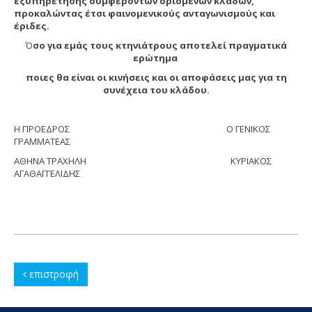
εξυπηρέτησης συμφερόντων ορισμένων κλάδων,
προκαλώντας έτσι φαινομενικούς ανταγωνισμούς και
έριδες.
Ό
σο για εμάς τους κτηνιάτρους αποτελεί πραγματικά
ερώτημα
ποιες θα είναι οι κινήσεις και οι αποφάσεις μας για τη
συνέχεια του κλάδου.
Η ΠΡΟΕΔΡΟΣ Ο ΓΕΝΙΚΟΣ
ΓΡΑΜΜΑΤΕΑΣ
ΑΘΗΝΑ ΤΡΑΧΗΛΗ ΚΥΡΙΑΚΟΣ
ΑΓΑΘΑΓΓΕΛΙΔΗΣ
επιστροφή