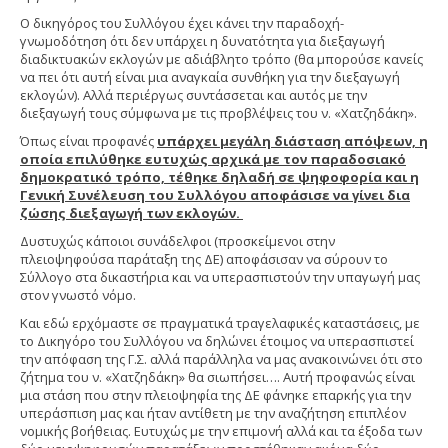
Ο δικηγόρος του Συλλόγου έχει κάνει την παραδοχή-
γνωμοδότηση ότι δεν υπάρχει η δυνατότητα για διεξαγωγή
διαδικτυακών εκλογών με αδιάβλητο τρόπο (θα μπορούσε κανείς
να πει ότι αυτή είναι μια αναγκαία συνθήκη για την διεξαγωγή
εκλογών). Αλλά περιέργως συντάσσεται και αυτός με την
διεξαγωγή τους σύμφωνα με τις προβλέψεις του ν. «Χατζηδάκη».
Όπως είναι προφανές
υπάρχει μεγάλη διάσταση απόψεων, η
οποία επιλύθηκε ευτυχώς αρχικά με τον παραδοσιακό
δημοκρατικό τρόπο, τέθηκε δηλαδή σε ψηφοφορία και η
Γενική Συνέλευση του Συλλόγου αποφάσισε να γίνει δια
ζώσης διεξαγωγή των εκλογών.
Δυστυχώς κάποιοι συνάδελφοι (προσκείμενοι στην
πλειοψηφούσα παράταξη της ΔΕ) αποφάσισαν να σύρουν το
Σύλλογο στα δικαστήρια και να υπερασπιστούν την υπαγωγή μας
στον γνωστό νόμο.
Και εδώ ερχόμαστε σε πραγματικά τραγελαφικές καταστάσεις, με
το Δικηγόρο του Συλλόγου να δηλώνει έτοιμος να υπερασπιστεί
την απόφαση της Γ.Σ. αλλά παράλληλα να μας ανακοινώνει ότι στο
ζήτημα του ν. «Χατζηδάκη» θα σιωπήσει…. Αυτή προφανώς είναι
μια στάση που στην πλειοψηφία της ΔΕ φάνηκε επαρκής για την
υπεράσπιση μας και ήταν αντίθετη με την αναζήτηση επιπλέον
νομικής βοήθειας. Ευτυχώς με την επιμονή αλλά και τα έξοδα των