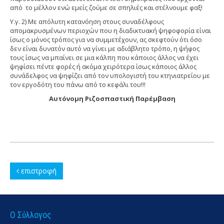
από το μέλλον ενώ εμείς ζούμε σε σπηλιές και στέλνουμε φαξ!
Υ.γ. 2) Με απόλυτη κατανόηση στους συναδέλφους
απομακρυσμένων περιοχών που η διαδικτυακή ψηφοφορία είναι
ίσως ο μόνος τρόπος για να συμμετέχουν, ας σκεφτούν ότι όσο
δεν είναι δυνατόν αυτό να γίνει με αδιάβλητο τρόπο, η ψήφος
τους ίσως να μπαίνει σε μια κάλπη που κάποιος άλλος να έχει
ψηφίσει πέντε φορές ή ακόμα χειρότερα ίσως κάποιος άλλος
συνάδελφος να ψηφίζει από τον υπολογιστή του κτηνιατρείου με
τον εργοδότη του πάνω από το κεφάλι του!!!
Αυτόνομη Ριζοσπαστική Παρέμβαση
επιστροφή
Ο Σύλλογος