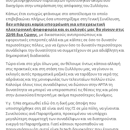
δύο μειοψηφουσών παρατάξεων προστέθηκαν ακόμα δύο
δικηγόροι στην υπεράσπιση της απόφασης του Συλλόγου.
Κάπως έτσι ευτυχώς φτάνουμε στο αποτέλεσμα το οποίο
επιβεβαιώνει πλήρως όσα υποστηρίξαμε στη Γενική Συνέλευση,
δεν υπάρχει καμία υποχρέωση για υποχρεωτική
ηλεκτρονική ψηφοφορία και οι εκλογές μας θα γίνουν στις
22/05 δια ζώσης,
με δικαστικούς αντιπροσώπους και
εφορευτικές επιτροπές αλλά και με κάλπες σε όσο το δυνατόν
περισσότερες πόλεις, για να έχουν όσο το δυνατόν περισσότεροι
συνάδελφοι την δυνατότητα να συμμετέχουν σε μια αδιάβλητη και
δημοκρατική διαδικασία.
Τώρα είναι στο χέρι όλων μας, αν θέλουμε όντως κάποια αλλαγή
στις πρακτικές και στη στάση του Συλλόγου μας, να γίνουν οι
εκλογές αυτές πραγματικά μαζικές και να ταράξουν τα νερά της
αδράνειας και της μονοφωνίας των τελευταίων πολλών ετών.
Καλούμε όλους τους συναδέλφους να δώσουν στην ΑΡΠΑ τη
δυνατότητα να μπορεί να υπερασπιστεί τις θέσεις της και μέσα
στην Διοικούσα Επιτροπή με ακόμα περισσότερες δυνάμεις.
Υ.γ. 1) Να σημειωθεί εδώ ότι η δική μας άποψη που
υποστηρίχθηκε στη ΔΕ είναι αντί της ΓΣ σε μία πόλη, να γίνονται
Συνελεύσεις ανά Παραρτήματα, προκειμένου να υπάρχει
μεγαλύτερη συμμετοχή των συναδέλφων και να διατηρούνται
ενεργά τα Παραρτήματα. Γιατί κάποιοι προσπαθούν να
παρουσιάσουν ότι αυτοί είναι hi tech δημοκράτες που έρχονται