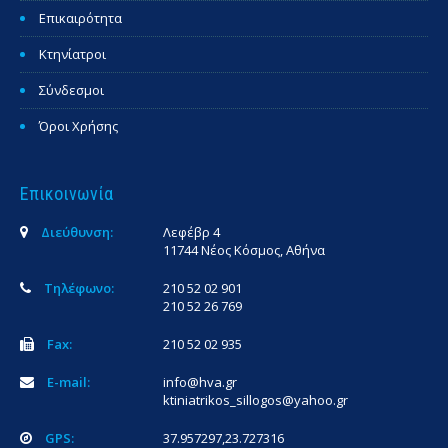
Επικαιρότητα
Κτηνίατροι
Σύνδεσμοι
Όροι Χρήσης
Επικοινωνία
Διεύθυνση:
Λεφέβρ 4
11744 Νέος Κόσμος, Αθήνα
Τηλέφωνο:
210 52 02 901
210 52 26 769
Fax:
210 52 02 935
E-mail:
info@hva.gr
ktiniatrikos_sillogos@yahoo.gr
GPS:
37.957297,23.727316