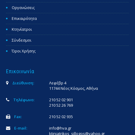
Οργανώσεις
Επικαιρότητα
Κτηνίατροι
Σύνδεσμοι
Όροι Χρήσης
Επικοινωνία
Διεύθυνση:
Λεφέβρ 4
11744 Νέος Κόσμος, Αθήνα
Τηλέφωνο:
210 52 02 901
210 52 26 769
Fax:
210 52 02 935
E-mail:
info@hva.gr
ktiniatrikos_sillogos@yahoo.gr