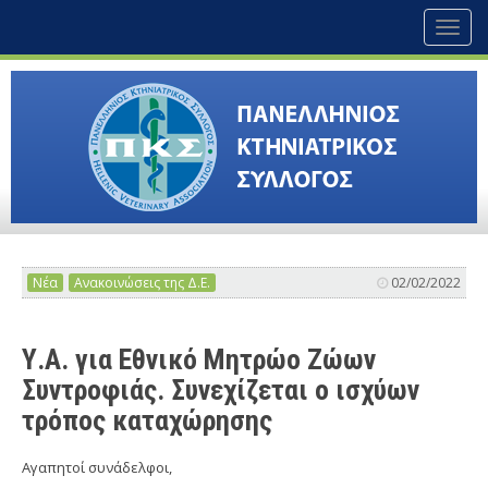
Toggl
naviga
Νέα
Ανακοινώσεις της Δ.Ε.
02/02/2022
Υ.Α. για Εθνικό Μητρώο Ζώων
Συντροφιάς. Συνεχίζεται ο ισχύων
τρόπος καταχώρησης
Αγαπητοί συνάδελφοι,