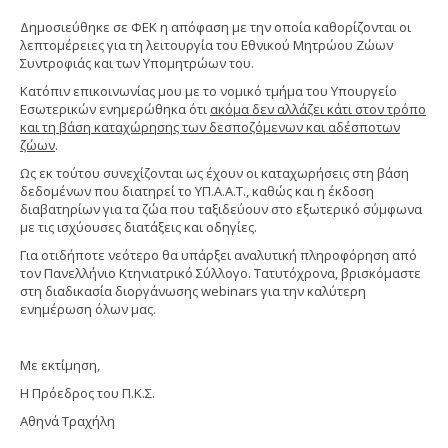
Δημοσιεύθηκε σε ΦΕΚ η απόφαση με την οποία καθορίζονται οι
λεπτομέρειες για τη λειτουργία του Εθνικού Μητρώου Ζώων
Συντροφιάς και των Υπομητρώων του.
Κατόπιν επικοινωνίας μου με το νομικό τμήμα του Υπουργείο
Εσωτερικών ενημερώθηκα ότι
ακόμα δεν αλλάζει κάτι στον τρόπο
και τη βάση καταχώρησης των δεσποζόμενων και αδέσποτων
ζώων
.
Ως εκ τούτου συνεχίζονται ως έχουν οι καταχωρήσεις στη βάση
δεδομένων που διατηρεί το ΥΠ.Α.Α.Τ., καθώς και η έκδοση
διαβατηρίων για τα ζώα που ταξιδεύουν στο εξωτερικό σύμφωνα
με τις ισχύουσες διατάξεις και οδηγίες.
Για οτιδήποτε νεότερο θα υπάρξει αναλυτική πληροφόρηση από
τον Πανελλήνιο Κτηνιατρικό Σύλλογο. Τατυτόχρονα, βρισκόμαστε
στη διαδικασία διοργάνωσης webinars για την καλύτερη
ενημέρωση όλων μας.
Με εκτίμηση,
Η Πρόεδρος του Π.Κ.Σ.
Αθηνά Τραχήλη