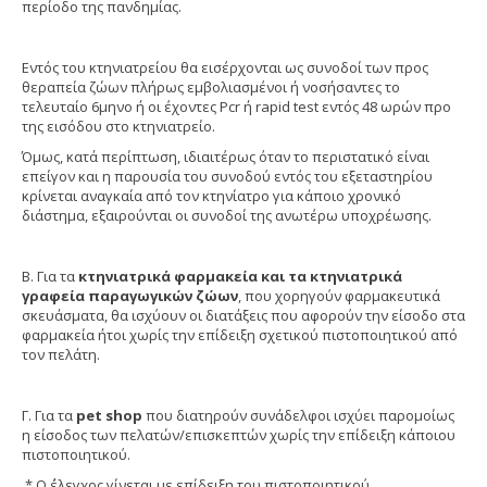
περίοδο της πανδημίας.
Εντός του κτηνιατρείου θα εισέρχονται ως συνοδοί των προς
θεραπεία ζώων πλήρως εμβολιασμένοι ή νοσήσαντες το
τελευταίο 6μηνο ή οι έχοντες Pcr ή rapid test εντός 48 ωρών προ
της εισόδου στο κτηνιατρείο.
Όμως, κατά περίπτωση, ιδιαιτέρως όταν το περιστατικό είναι
επείγον και η παρουσία του συνοδού εντός του εξεταστηρίου
κρίνεται αναγκαία από τον κτηνίατρο για κάποιο χρονικό
διάστημα, εξαιρούνται οι συνοδοί της ανωτέρω υποχρέωσης.
Β. Για τα
κτηνιατρικά φαρμακεία και τα κτηνιατρικά
γραφεία παραγωγικών ζώων
, που χορηγούν φαρμακευτικά
σκευάσματα, θα ισχύουν οι διατάξεις που αφορούν την είσοδο στα
φαρμακεία ήτοι χωρίς την επίδειξη σχετικού πιστοποιητικού από
τον πελάτη.
Γ. Για τα
pet shop
που διατηρούν συνάδελφοι ισχύει παρομοίως
η είσοδος των πελατών/επισκεπτών χωρίς την επίδειξη κάποιου
πιστοποιητικού.
* Ο ΄έλεγχος γίνεται με επίδειξη του πιστοποιητικού