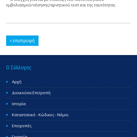
εμβολιασμού/νόσησης/αρνητικού τεστ και της ταυτότητας
επιστροφή
Ο Σύλλογος
Αρχή
Διοικούσα Επιτροπή
Ιστορία
Καταστατικό - Κώδικες - Νόμοι
Επιτροπές
Γραφεία