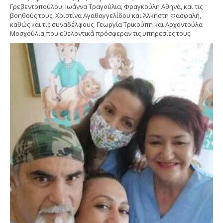
Γρεβεντοπούλου, Ιωάννα Τραγούλια, Φραγκούλη Αθηνά, και τις
βοηθούς τους, Χριστίνα Αγαθαγγελίδου και Άλκηστη Φασφαλή,
καθώς και τις συναδέλφους Γεωργία Τρικούπη και Αρχοντούλα
Μοσχούλια,που εθελοντικά πρόσφεραν τις υπηρεσίες τους.