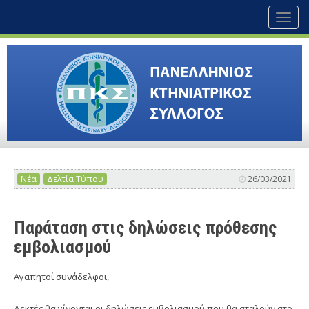
Toggl
naviga
Νέα
Δελτία Τύπου
26/03/2021
Παράταση στις δηλώσεις πρόθεσης
εμβολιασμού
Αγαπητοί συνάδελφοι,
Δεκτές θα γίνονται οι δηλώσεις εμβολιασμού που θα σταλούν στο