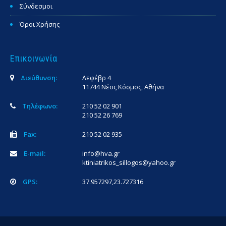
Σύνδεσμοι
Όροι Χρήσης
Επικοινωνία
Διεύθυνση:
Λεφέβρ 4
11744 Νέος Κόσμος, Αθήνα
Τηλέφωνο:
210 52 02 901
210 52 26 769
Fax:
210 52 02 935
E-mail:
info@hva.gr
ktiniatrikos_sillogos@yahoo.gr
GPS:
37.957297,23.727316