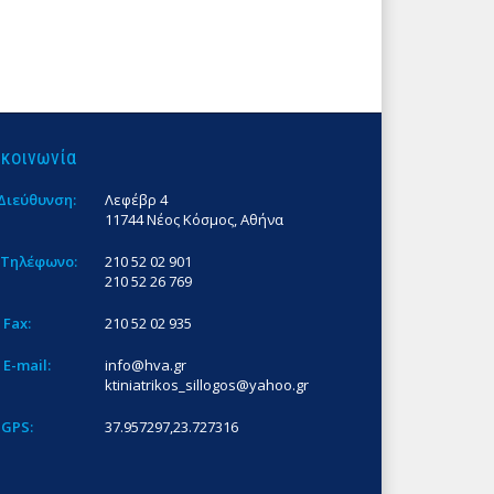
ικοινωνία
Διεύθυνση:
Λεφέβρ 4
11744 Νέος Κόσμος, Αθήνα
Τηλέφωνο:
210 52 02 901
210 52 26 769
Fax:
210 52 02 935
E-mail:
info@hva.gr
ktiniatrikos_sillogos@yahoo.gr
GPS:
37.957297,23.727316