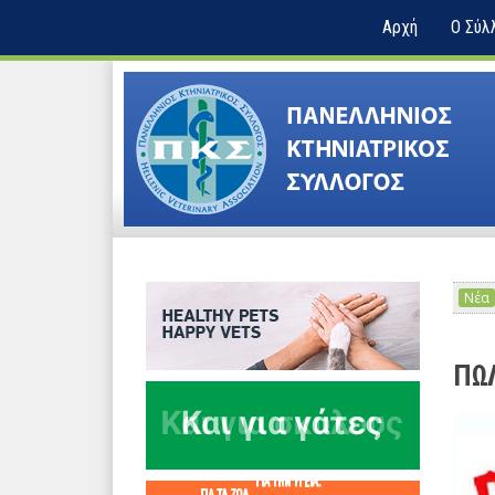
Αρχή
Ο Σύλ
Νέα
ΠΩΛ