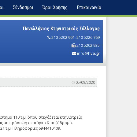
οι
Σύνδεσμοι
Όροι Χρήσης
Επικοινωνία
Πανελλήνιος Κτηνιατρικός Σύλλογος
210 5202 901
,
210 5226 769
210 5202 935
info@hva.gr
05/08/2020
στημα 110 τ.μ. όπου στεγάζεται κτηνιατρείο
ας με πρόσοψη σε πάρκο & πεζόδρομο.
 21 τ.μ. Πληροφοριες 6944410409.