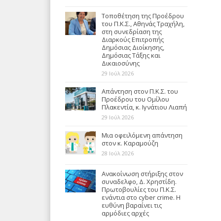
Τοποθέτηση της Προέδρου
του Π.Κ.Σ., Αθηνάς Τραχήλη,
στη συνεδρίαση της
Διαρκούς Επιτροπής
Δημόσιας Διοίκησης,
Δημόσιας Τάξης και
Δικαιοσύνης
29 Ιούλ 2026
Απάντηση στον Π.Κ.Σ. του
Προέδρου του Ομίλου
Πλακεντία, κ. Ιγνάτιου Λιαπή
29 Ιούλ 2026
Μια οφειλόμενη απάντηση
στον κ. Καραμούζη
28 Ιούλ 2026
Ανακοίνωση στήριξης στον
συναδελφο, Δ. Χρηστίδη.
Πρωτοβουλίες του Π.Κ.Σ.
ενάντια στο cyber crime. Η
ευθύνη βαραίνει τις
αρμόδιες αρχές