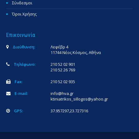
Σύνδεσμοι
Όροι Χρήσης
Επικοινωνία
Διεύθυνση:
Λεφέβρ 4
11744 Νέος Κόσμος, Αθήνα
Τηλέφωνο:
210 52 02 901
210 52 26 769
Fax:
210 52 02 935
E-mail:
info@hva.gr
ktiniatrikos_sillogos@yahoo.gr
GPS:
37.957297,23.727316