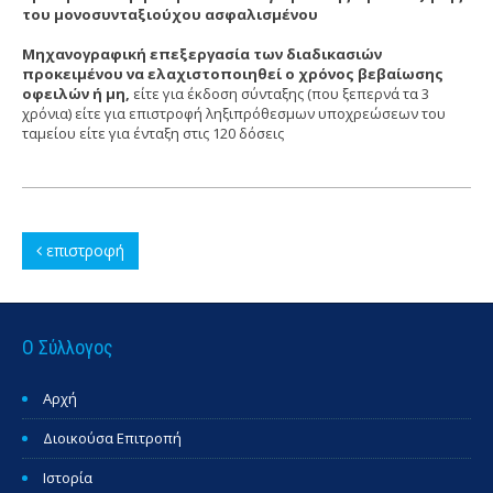
του μονοσυνταξιούχου ασφαλισμένου
Μηχανογραφική επεξεργασία των διαδικασιών
προκειμένου να ελαχιστοποιηθεί ο χρόνος βεβαίωσης
οφειλών ή μη,
είτε για έκδοση σύνταξης (που ξεπερνά τα 3
χρόνια) είτε για επιστροφή ληξιπρόθεσμων υποχρεώσεων του
ταμείου είτε για ένταξη στις 120 δόσεις
επιστροφή
Ο Σύλλογος
Αρχή
Διοικούσα Επιτροπή
Ιστορία