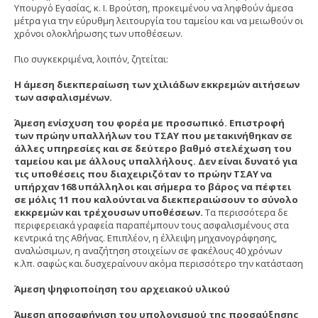
Υπουργό Εγασίας, κ. Ι. Βρούτση, προκειμένου να ληφθούν άμεσα
μέτρα για την εύρυθμη λειτουργία του ταμείου και να μειωθούν οι
χρόνοι ολοκλήρωσης των υποθέσεων.
Πιο συγκεκριμένα, λοιπόν, ζητείται:
Η άμεση διεκπεραίωση των χιλιάδων εκκρεμών αιτήσεων
των ασφαλισμένων.
Άμεση ενίσχυση του φορέα με προσωπικό. Επιστροφή
των πρώην υπαλλήλων του ΤΣΑΥ που μετακινήθηκαν σε
άλλες υπηρεσίες και σε δεύτερο βαθμό στελέχωση του
ταμείου και με άλλους υπαλλήλους. Δεν είναι δυνατό για
τις υποθέσεις που διαχειριζόταν το πρώην ΤΣΑΥ να
υπήρχαν 168 υπάλληλοι και σήμερα το βάρος να πέφτει
σε μόλις 11 που καλούνται να διεκπεραιώσουν το σύνολο
εκκρεμών και τρέχουσων υποθέσεων.
Τα περισσότερα δε
περιφερειακά γραφεία παραπέμπουν τους ασφαλισμένους στα
κεντρικά της Αθήνας. Επιπλέον, η έλλειψη μηχανογράφησης,
αναλώσιμων, η αναζήτηση στοιχείων σε φακέλους 40 χρόνων
κ.λπ. σαφώς και δυσχεραίνουν ακόμα περισσότερο την κατάσταση
Άμεση ψηφιοποίηση του αρχειακού υλικού
Άμεση αποσαφήνιση του υπολογισμού της προσαύξησης