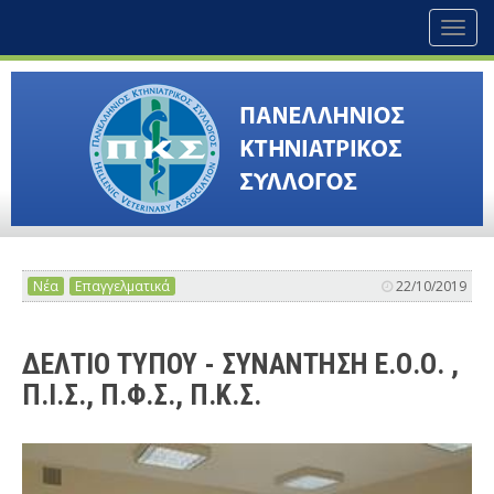
Toggl
naviga
Νέα
Επαγγελματικά
22/10/2019
ΔΕΛΤΙΟ ΤΥΠΟΥ - ΣΥΝΑΝΤΗΣΗ Ε.Ο.Ο. ,
Π.Ι.Σ., Π.Φ.Σ., Π.Κ.Σ.