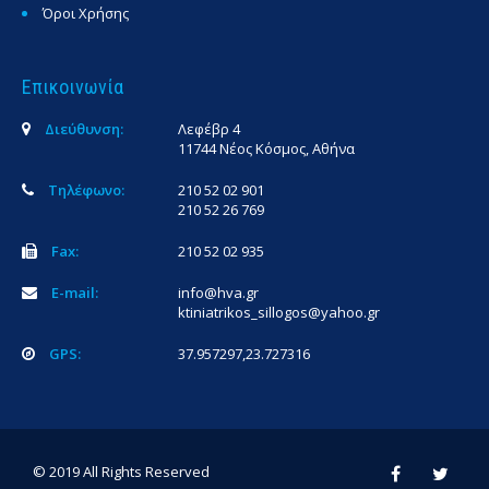
Όροι Χρήσης
Επικοινωνία
Διεύθυνση:
Λεφέβρ 4
11744 Νέος Κόσμος, Αθήνα
Τηλέφωνο:
210 52 02 901
210 52 26 769
Fax:
210 52 02 935
E-mail:
info@hva.gr
ktiniatrikos_sillogos@yahoo.gr
GPS:
37.957297,23.727316
© 2019 All Rights Reserved