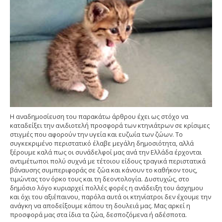
Η αναδημοσίευση του παρακάτω άρθρου έχει ως στόχο να
καταδείξει την ανιδιοτελή προσφορά των κτηνιάτρων σε κρίσιμες
στιγμές που αφορούν την υγεία και ευζωία των ζώων. Το
συγκεκριμένο περιστατικό έλαβε μεγάλη δημοσιότητα, αλλά
ξέρουμε καλά πως οι συνάδελφοί μας ανά την Ελλάδα έρχονται
αντιμέτωποι πολύ συχνά με τέτοιου είδους τραγικά περιστατικά
βάναυσης συμπεριφοράς σε ζώα και κάνουν το καθήκον τους,
τιμώντας τον όρκο τους και τη δεοντολογία. Δυστυχώς, στο
δημόσιο λόγο κυριαρχεί πολλές φορές η ανάδειξη του άσχημου
και όχι του αξιέπαινου, παρόλα αυτά οι κτηνίατροι δεν έχουμε την
ανάγκη να αποδείξουμε κάπου τη δουλειά μας. Μας αρκεί η
προσφορά μας στα ίδια τα ζώα, δεσποζόμενα ή αδέσποτα.