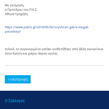
Με εκτίμηση,
η Πρόεδρος του Π.Κ.Σ.
Αθηνά Τραχήλη
https://www.patris.gr/2019/05/02/soyvlisan-gati-ti-megali-
paraskeyi/
τελικά, το συγκεκριμένο γατάκι υιοθετήθηκε από άλλη οικογένεια
στην Κρητη και χαίρει άκρας υγείας
επιστροφή
Ο Σύλλογος