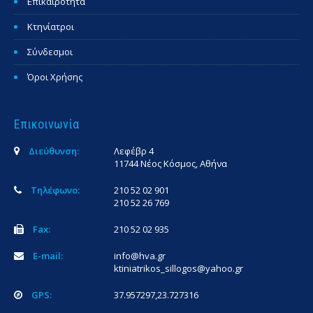
Επικαιρότητα
Κτηνίατροι
Σύνδεσμοι
Όροι Χρήσης
Επικοινωνία
Διεύθυνση:
Λεφέβρ 4
11744 Νέος Κόσμος, Αθήνα
Τηλέφωνο:
210 52 02 901
210 52 26 769
Fax:
210 52 02 935
E-mail:
info@hva.gr
ktiniatrikos_sillogos@yahoo.gr
GPS:
37.957297,23.727316