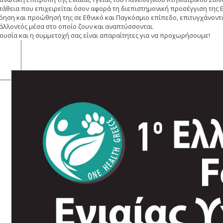
άθεια που επιχειρείται όσον αφορά τη διεπιστημονική προσέγγιση της Εν
όηση και προώθησή της σε Εθνικό και Παγκόσμιο επίπεδο, επιτυγχάνοντ
άλλοντός μέσα στο οποίο ζουν και αναπτύσσονται.
ουσία και η συμμετοχή σας είναι απαραίτητες για να προχωρήσουμε!