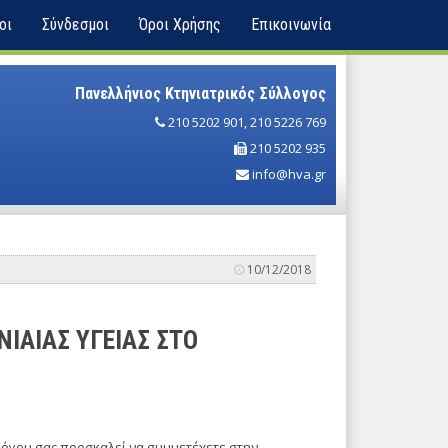
οι
Σύνδεσμοι
Όροι Χρήσης
Επικοινωνία
Πανελλήνιος Κτηνιατρικός Σύλλογος
210 5202 901
,
210 5226 769
210 5202 935
info@hva.gr
10/12/2018
ΝΙΑΙΑΣ ΥΓΕΙΑΣ ΣΤΟ
λόγου σας προσκαλεί να συμμετέχετε στην