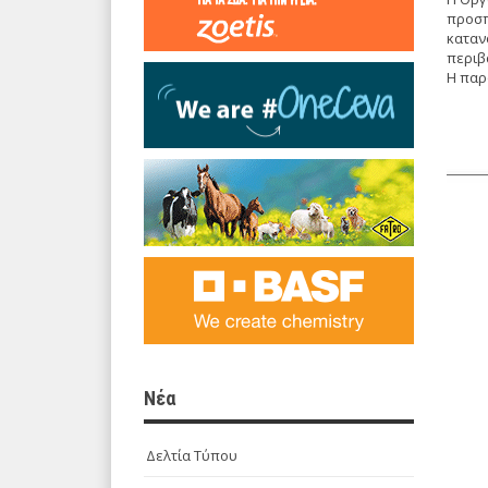
προσπ
καταν
περιβ
Η παρ
Νέα
Δελτία Τύπου