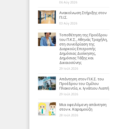
06 Αύγ 2026
Ανακοίνωση Στήριξης στον
Π.Ι.Σ.
03 Αύγ 2026
Τοποθέτηση της Προέδρου
του Π.Κ.Σ., Αθηνάς Τραχήλη,
στη συνεδρίαση της
Διαρκούς Επιτροπής
Δημόσιας Διοίκησης,
Δημόσιας Τάξης και
Δικαιοσύνης
29 Ιούλ 2026
Απάντηση στον Π.Κ.Σ. του
Προέδρου του Ομίλου
Πλακεντία, κ. Ιγνάτιου Λιαπή
29 Ιούλ 2026
Μια οφειλόμενη απάντηση
στον κ. Καραμούζη
28 Ιούλ 2026