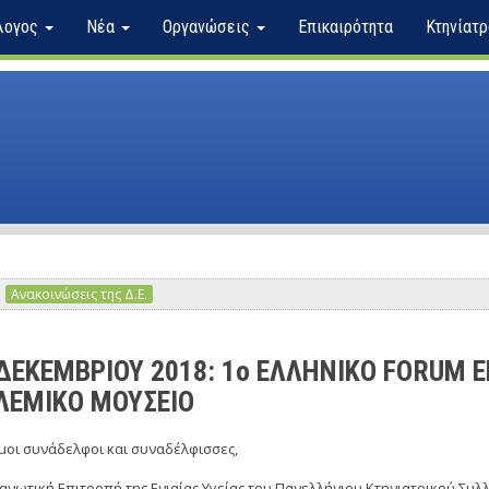
λογος
Νέα
Οργανώσεις
Επικαιρότητα
Κτηνίατρ
Ανακοινώσεις της Δ.Ε.
ΔΕΚΕΜΒΡΙΟΥ 2018: 1o ΕΛΛΗΝΙΚΟ FORUM Ε
ΛΕΜΙΚΟ ΜΟΥΣΕΙΟ
ιμοι συνάδελφοι και συναδέλφισσες,
ανωτική Επιτροπή της Ενιαίας Υγείας του Πανελλήνιου Κτηνιατρικού Συλ