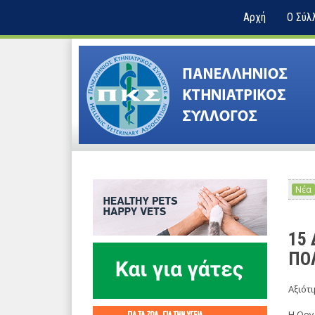
Αρχή
Ο Σύλ
Νέα
15 
ΠΟ
Αξιότ
Η Οργ