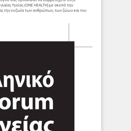
ιαίας Υγείας (ONE HEALTH) με σκοπό την
ας την ευζωία των ανθρώπων, των ζώων και του