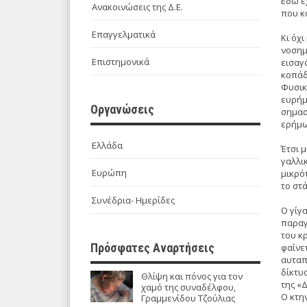
Εδώ έ
Ανακοινώσεις της Δ.Ε.
που κ
Επαγγελματικά
Κι όχ
νοσημ
Επιστημονικά
εισαγ
κοπάδ
Φυσικ
ευρήμ
Οργανώσεις
σημασ
ερήμω
Ελλάδα
Έτσι 
γαλλι
Ευρώπη
μικρό
το στ
Συνέδρια- Ημερίδες
Ο γίγα
παραγ
του κ
Πρόσφατες Αναρτήσεις
φαίνε
αυταπ
δίκτυ
Θλίψη και πόνος για τον
της «
χαμό της συναδέλφου,
Ο κτη
Γραμμενίδου Τζούλιας