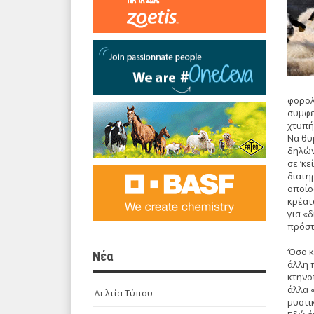
φορολ
συμφε
χτυπή
Να θυ
δηλών
σε ‘κ
διατη
οποίο
κρέατα
για «
πρόστ
‘Όσο κ
Νέα
άλλη 
κτηνο
άλλα 
Δελτία Τύπου
μυστι