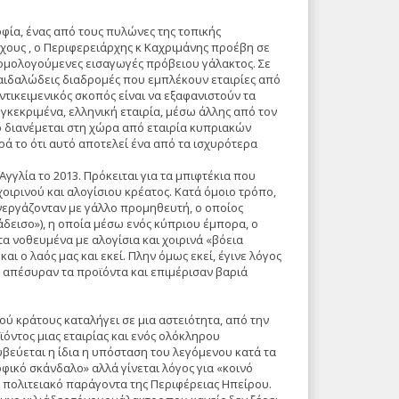
φία, ένας από τους πυλώνες της τοπικής
γχους , ο Περιφερειάρχης κ Καχριμάνης προέβη σε
θομολογούμενες εισαγωγές πρόβειου γάλακτος. Σε
αιδαλώδεις διαδρομές που εμπλέκουν εταιρίες από
ντικειμενικός σκοπός είναι να εξαφανιστούν τα
υγκεκριμένα, ελληνική εταιρία, μέσω άλλης από τον
ο διανέμεται στη χώρα από εταιρία κυπριακών
ά το ότι αυτό αποτελεί ένα από τα ισχυρότερα
γλία το 2013. Πρόκειται για τα μπιφτέκια που
ιρινού και αλογίσιου κρέατος. Κατά όμοιο τρόπο,
υνεργάζονταν με γάλλο προμηθευτή, ο οποίος
εισο»), η οποία μέσω ενός κύπριου έμπορα, ο
α νοθευμένα με αλογίσια και χοιρινά «βόεια
ι ο λαός μας και εκεί. Πλην όμως εκεί, έγινε λόγος
, απέσυραν τα προϊόντα και επιμέρισαν βαριά
κού κράτους καταλήγει σε μια αστειότητα, από την
όντος μιας εταιρίας και ενός ολόκληρου
υβεύεται η ίδια η υπόσταση του λεγόμενου κατά τα
φικό σκάνδαλο» αλλά γίνεται λόγος για «κοινό
ο πολιτειακό παράγοντα της Περιφέρειας Ηπείρου.