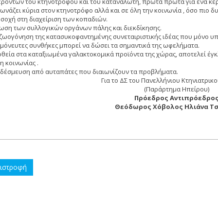
ρόντων του κτηνοτρόφου και του καταναλωτή, πρώτα πρώτα για ένα κερδ
ωνάζει κύρια στον κτηνοτρόφο αλλά και σε όλη την κοινωνία , όσο πιο δ
οσοχή στη διαχείριση των κοπαδιών.
νωση των συλλογικών οργάνων πάλης και διεκδίκησης.
αζωογόνηση της κατασυκοφαντημένης συνεταιριστικής ιδέας που μόνο υ
μόνευτες συνθήκες μπορεί να δώσει τα σημαντικά της ωφελήματα.
νοθεία στα καταξιωμένα γαλακτοκομικά προϊόντα της χώρας, αποτελεί έγ
η κοινωνίας .
οδέσμευση από αυταπάτες που διαιωνίζουν τα προβλήματα.
Για το ΔΣ του Πανελλήνιου Κτηνιατρικ
(Παράρτημα Ηπείρου)
Πρόεδρος Αντιπρόεδρο
Θεόδωρος Χόβολος Ηλιάνα Τ
ιστροφή