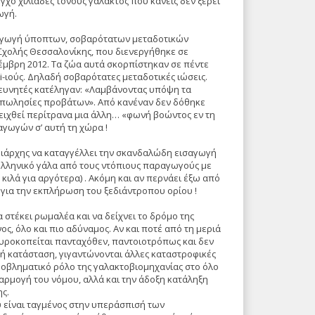
γχο χιλιάδες τόνους γάλακτος που κανείς δεν ξέρει
ωγή.
 εισαγωγή ύποπτων, σοβαρότατων μεταδοτικών
 Σχολής Θεσσαλονίκης, που διενεργήθηκε σε
έμβρη 2012. Τα ζώα αυτά σκορπίστηκαν σε πέντε
-ιούς. Δηλαδή σοβαρότατες μεταδοτικές ιώσεις.
ερευνητές κατέληγαν: «Λαμβάνοντας υπόψη τα
απωλησίες προβάτων». Από κανέναν δεν δόθηκε
ιχθεί περίτρανα μια άλλη… «φωνή βοώντος εν τη
γωγών σ’ αυτή τη χώρα !
ρειάρχης να καταγγέλλει την σκανδαλώδη εισαγωγή
ελληνικό γάλα από τους ντόπιους παραγωγούς με
ιλά για αργότερα) . Ακόμη και αν περνάει έξω από
για την εκπλήρωση του ξεδιάντροπου ορίου !
α στέκει ρωμαλέα και να δείχνει το δρόμο της
, όλο και πιο αδύναμος. Αν και ποτέ από τη μεριά
φυροκοπείται πανταχόθεν, παντοιοτρόπως και δεν
ρή κατάσταση, γιγαντώνονται άλλες καταστροφικές
προβληματικό ρόλο της γαλακτοβιομηχανίας στο όλο
αρμογή του νόμου, αλλά και την άδοξη κατάληξη
ς.
υ είναι ταγμένος στην υπεράσπισή των