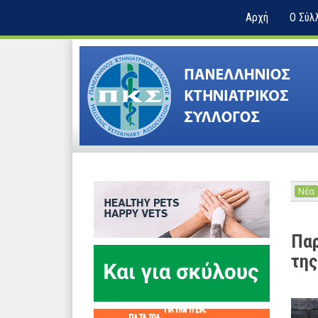
Αρχή
Ο Σύλ
Νέα
Παρ
της