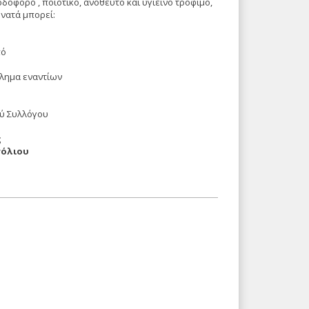
οφόρο , ποιοτικό, ανόθευτο και υγιεινό τρόφιμο,
υνατά μπορεί:
πό
κλημα εναντίων
ού Συλλόγου
ς
σόλιου