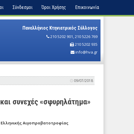
οι
Σύνδεσμοι
Όροι Χρήσης
Επικοινωνία
Πανελλήνιος Κτηνιατρικός Σύλλογος
210 5202 901
,
210 5226 769
210 5202 935
info@hva.gr
09/07/2018
 και συνεχές «σφυρηλάτημα»
ς Ελληνικής Αιγοπροβατοτροφίας