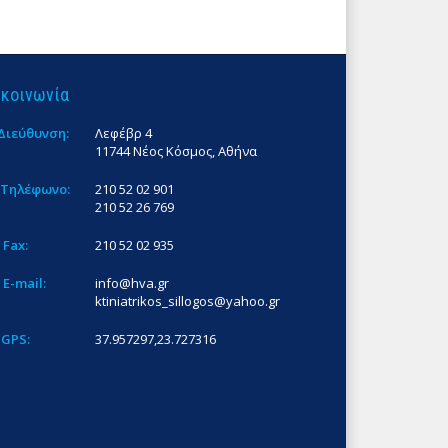
ικοινωνία
Διεύθυνση:
Λεφέβρ 4
11744 Νέος Κόσμος, Αθήνα
Τηλέφωνο:
210 52 02 901
210 52 26 769
Fax:
210 52 02 935
E-mail:
info@hva.gr
ktiniatrikos_sillogos@yahoo.gr
GPS:
37.957297,23.727316