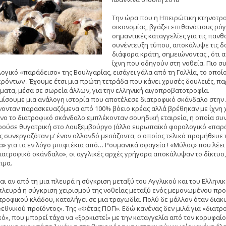
Την ώρα που η Ηπειρώτικη κτηνοτρο
οικονομίας, βγάζει επιθανάτιους ρό
σημαντικές καταγγελίες για τις παν
συνέντευξη τύπου, αποκάλυψε τις δ
διάφορα κράτη, σημειώνοντας , ότι α
ίχνη που οδηγούν στη νοθεία. Πιο σ
ογικό «παράδεισο» της Βουλγαρίας, εισάγει γάλα από τη Γαλλία, το οποί
ρόντων . Έχουμε έτσι μια πρώτη τετράδα που κάνει χρυσές δουλειές, παρ
ματα, μέσα σε σωρεία άλλων, για την ελληνική αιγοπροβατοτροφία.
μίσουμε μια ανάλογη ιστορία που αποτέλεσε διατροφικό σκάνδαλο στην Αγ
ονταν παρασκευαζόμενα από 100% βόειο κρέας αλλά βρέθηκαν με ίχνη χο
είνο το διατροφικό σκάνδαλο εμπλέκονταν σουηδική εταιρεία, η οποία σ
ρούσε θυγατρική στο Λουξεμβούργο (άλλο ευρωπαϊκό φορολογικό «παράδ
ς συνεργαζόταν μ’ έναν ολλανδό μεσάζοντα, ο οποίος τελικά προμήθευε τ
» για τα εν λόγο μπιφτέκια από… Ρουμανικά σφαγεία ! «Μύλος» που λέει κα
διατροφικό σκάνδαλο», οι αγγλικές αρχές γρήγορα αποκάλυψαν το δίκτυο
ιμα.
αι αν από τη μια πλευρά η σύγκριση μεταξύ του Αγγλικού και του Ελληνι
πλευρά η σύγκριση χειρισμού της νοθείας μεταξύ ενός μεμονωμένου προϊ
τροφικού κλάδου, καταλήγει σε μια τραγωδία. Πολύ δε μάλλον όταν διακ
«εθνικού προϊόντος». Της «Φέτας ΠΟΠ». Εδώ κανένας δεν μιλά για «διατρο
κό», που μπορεί τάχα να «ξορκιστεί» με την καταγγελία από τον κορυφαί