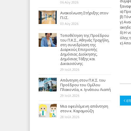
συμφε
06 Αύγ 2026
ξαναφ
α) Πρ
Ανακοίνωση Στήριξης στον
β) Τό
Π.Ι.Σ.
γ) Αν
03 Αύγ 2026
ακηδε
δ) Η 
Τοποθέτηση της Προέδρου
όλης τ
του Π.Κ.Σ., Αθηνάς Τραχήλη,
ε) Απ
στη συνεδρίαση της
Διαρκούς Επιτροπής
Δημόσιας Διοίκησης,
Δημόσιας Τάξης και
Δικαιοσύνης
29 Ιούλ 2026
Απάντηση στον Π.Κ.Σ. του
Προέδρου του Ομίλου
Πλακεντία, κ. Ιγνάτιου Λιαπή
29 Ιούλ 2026
επ
Μια οφειλόμενη απάντηση
στον κ. Καραμούζη
28 Ιούλ 2026