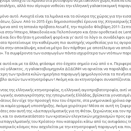
χουμε ανοιχτά τα λιμάνια στα βυτιοφόρα να μετακινούν χωρίς κανένα έλε
αταλήγει, αλλά που σίγουρα νοθεύει την ελληνική γαλακτοκομική παραγ
ι μόνο αυτό. Ανοιχτά είναι τα λιμάνια και τα σύνορα της χώρας για την
άτων, ζώων. Από το 2015 έχει δημοσιοποιηθεί έρευνα της ,Κτηνιατρικής
όμενα από τη Ισπανία πρόβατα Assaf-E, την περίοδο Φλεβάρη 2011- Σεπτ
ια στην Ήπειρο, Μακεδονία και Πελοπόννησο και ήταν οροθετικά σε Lenti
ά και δεν θα ήταν η μοναδική φορά και γι’ αυτό το λόγο οι συνάδελφοι 
ατα προτείνουμε την καθιέρωση πιο αυστηρής νομοθεσίας για τις αγορ
ία στην αποκάλυψη, κανένα μέτρο δεν πάρθηκε με αποτέλεσμα να αποδε
». Τα συμφέροντα των εισαγωγέων πάντα ισχυρότερα των ντόπιων παρα
με αυτά και με τα άλλα, φτάσαμε στο έσχατο σημείο ενώ από ο κ. Περιφε
κού γάλακτος , η γαλακτοβιομηχανία ΔΩΔΩΝΗ να αρνείται να παραλάβει 
τερη των τριάντα κιλών ημερήσια παραγωγή (φημολογούνται τα πενήντα κ
άβλο αυτών των κτηνοτρόφων ! Ακόμη και αν κτηνοτρόφοι συνασπίζονται 
ντας της ελληνικής κτηνοτροφίας, η ελληνική αιγοπροβατοτροφία, αντί ν
ωγικής ανασυγκρότησης της ηπειρωτικής Ελλάδας, βρίσκεται γονατισμένος
ράτους δεν είχε την προσοχή που του έπρεπε, στα μνημονιακά χρόνια σ
ται καμία γραμμή υποστήριξης. Ακόμα χειρότερα ! Μέσα σε αυτή τη ζοφε
άτες σαν αυτή της «Διεπαγγελματικής για τη Φέτα», ξεχνώντας και τον 
ο, και το αναντικατάστατο των κρατικών ελεγκτικών μηχανισμών προς εφ
Διεπαγγελματικής του Κρέατος» που καταρρέει κάτω από τις αντιφάσεις τη
νιατρικός κόσμος που ασχολείται με την κτηνοτροφική παραγωγή και πο