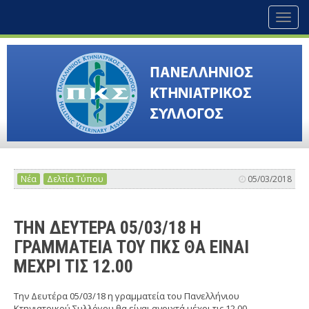
Toggl
naviga
Νέα
Δελτία Τύπου
05/03/2018
ΤΗΝ ΔΕΥΤΕΡΑ 05/03/18 Η
ΓΡΑΜΜΑΤΕΙΑ ΤΟΥ ΠΚΣ ΘΑ ΕΙΝΑΙ
ΜΕΧΡΙ ΤΙΣ 12.00
Την Δευτέρα 05/03/18 η γραμματεία του Πανελλήνιου
Κτηνιατρικού Συλλόγου θα είναι ανοιχτά μέχρι τις 12.00