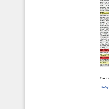
Για 
Εκλογ