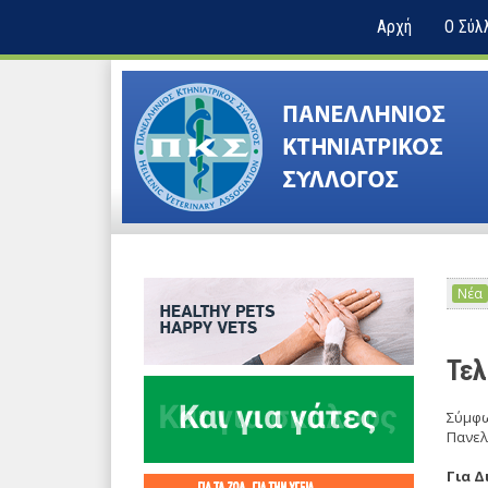
Αρχή
Ο Σύλ
Νέα
Τελ
Σύμφω
Πανελλ
Για 