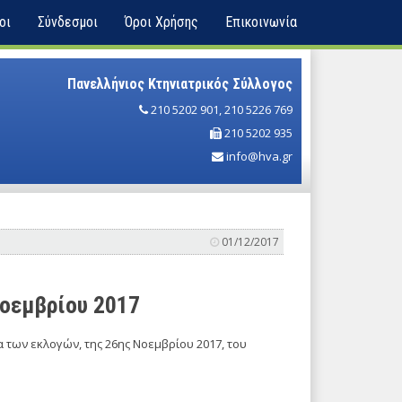
οι
Σύνδεσμοι
Όροι Χρήσης
Επικοινωνία
Πανελλήνιος Κτηνιατρικός Σύλλογος
210 5202 901
,
210 5226 769
210 5202 935
info@hva.gr
01/12/2017
Νοεμβρίου 2017
 των εκλογών, της 26ης Νοεμβρίου 2017, του