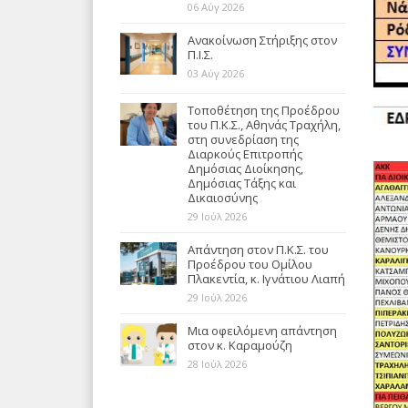
06 Αύγ 2026
Ανακοίνωση Στήριξης στον
Π.Ι.Σ.
03 Αύγ 2026
Τοποθέτηση της Προέδρου
του Π.Κ.Σ., Αθηνάς Τραχήλη,
στη συνεδρίαση της
Διαρκούς Επιτροπής
Δημόσιας Διοίκησης,
Δημόσιας Τάξης και
Δικαιοσύνης
29 Ιούλ 2026
Απάντηση στον Π.Κ.Σ. του
Προέδρου του Ομίλου
Πλακεντία, κ. Ιγνάτιου Λιαπή
29 Ιούλ 2026
Μια οφειλόμενη απάντηση
στον κ. Καραμούζη
28 Ιούλ 2026