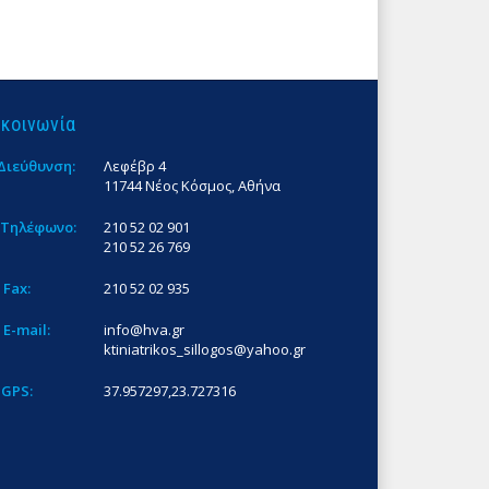
ικοινωνία
Διεύθυνση:
Λεφέβρ 4
11744 Νέος Κόσμος, Αθήνα
Τηλέφωνο:
210 52 02 901
210 52 26 769
Fax:
210 52 02 935
E-mail:
info@hva.gr
ktiniatrikos_sillogos@yahoo.gr
GPS:
37.957297,23.727316