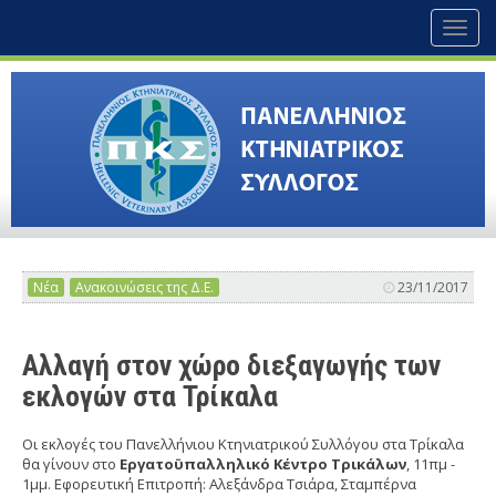
Toggl
naviga
Νέα
Ανακοινώσεις της Δ.Ε.
23/11/2017
Αλλαγή στον χώρο διεξαγωγής των
εκλογών στα Τρίκαλα
Οι εκλογές του Πανελλήνιου Κτηνιατρικού Συλλόγου στα Τρίκαλα
θα γίνουν στο
Εργατοϋπαλληλικό Κέντρο Τρικάλων
, 11πμ -
1μμ. Εφορευτική Επιτροπή: Αλεξάνδρα Τσιάρα, Σταμπέρνα