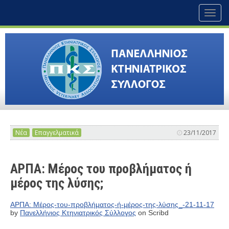
Toggl
naviga
Νέα
Επαγγελματικά
23/11/2017
ΑΡΠΑ: Μέρος του προβλήματος ή
μέρος της λύσης;
ΑΡΠΑ: Μέρος-του-προβλήματος-ή-μέρος-της-λύσης_-21-11-17
by
Πανελλήνιος Κτηνιατρικός Σύλλογος
on Scribd