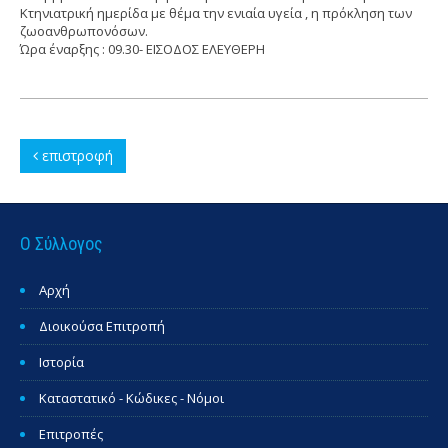
Κτηνιατρική ημερίδα με θέμα την ενιαία υγεία , η πρόκληση των
ζωοανθρωπονόσων.
Ώρα έναρξης : 09.30- ΕΙΣΟΔΟΣ ΕΛΕΥΘΕΡΗ
επιστροφή
Ο Σύλλογος
Αρχή
Διοικούσα Επιτροπή
Ιστορία
Καταστατικό - Κώδικες - Νόμοι
Επιτροπές