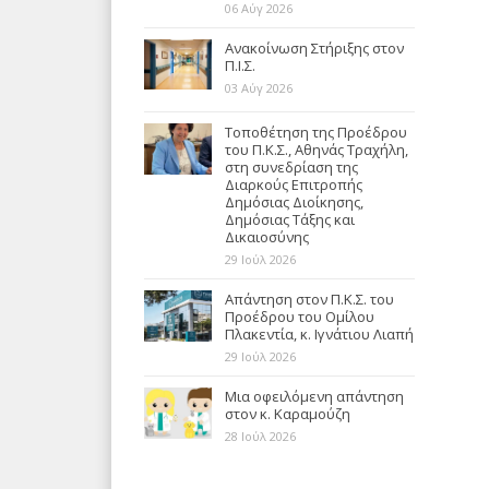
06 Αύγ 2026
Ανακοίνωση Στήριξης στον
Π.Ι.Σ.
03 Αύγ 2026
Τοποθέτηση της Προέδρου
του Π.Κ.Σ., Αθηνάς Τραχήλη,
στη συνεδρίαση της
Διαρκούς Επιτροπής
Δημόσιας Διοίκησης,
Δημόσιας Τάξης και
Δικαιοσύνης
29 Ιούλ 2026
Απάντηση στον Π.Κ.Σ. του
Προέδρου του Ομίλου
Πλακεντία, κ. Ιγνάτιου Λιαπή
29 Ιούλ 2026
Μια οφειλόμενη απάντηση
στον κ. Καραμούζη
28 Ιούλ 2026