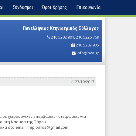
οι
Σύνδεσμοι
Όροι Χρήσης
Επικοινωνία
Πανελλήνιος Κτηνιατρικός Σύλλογος
210 5202 901
,
210 5226 769
210 5202 935
info@hva.gr
23/10/2017
α σε χειρουργικές επεμβάσεις - στειρώσεις για
ίο στη Νάουσα της Πάρου.
φικά στο email : fep.paros@gmail.com