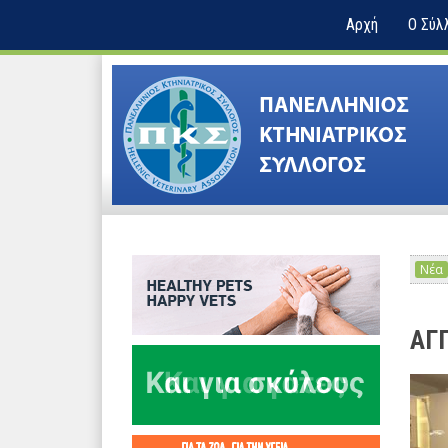
Αρχή
Ο Σύλ
Νέα
ΑΓΓ