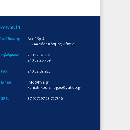
ικοινωνία
Διεύθυνση:
Λεφέβρ 4
11744 Νέος Κόσμος, Αθήνα
Τηλέφωνο:
210 52 02 901
210 52 26 769
Fax:
210 52 02 935
E-mail:
info@hva.gr
ktiniatrikos_sillogos@yahoo.gr
GPS:
37.957297,23.727316