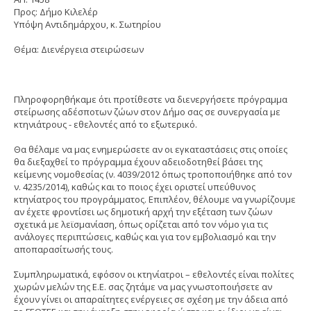
Προς: Δήμο Κιλελέρ
Υπόψη Αντιδημάρχου, κ. Σωτηρίου
Θέμα: Διενέργεια στειρώσεων
Πληροφορηθήκαμε ότι προτίθεστε να διενεργήσετε πρόγραμμα
στείρωσης αδέσποτων ζώων στον Δήμο σας σε συνεργασία με
κτηνιάτρους - εθελοντές από το εξωτερικό.
Θα θέλαμε να μας ενημερώσετε αν οι εγκαταστάσεις στις οποίες
θα διεξαχθεί το πρόγραμμα έχουν αδειοδοτηθεί βάσει της
κείμενης νομοθεσίας (ν. 4039/2012 όπως τροποποιήθηκε από τον
ν. 4235/2014), καθώς και το ποιος έχει οριστεί υπεύθυνος
κτηνίατρος του προγράμματος. Επιπλέον, θέλουμε να γνωρίζουμε
αν έχετε φροντίσει ως δημοτική αρχή την εξέταση των ζώων
σχετικά με λεϊσμανίαση, όπως ορίζεται από τον νόμο για τις
ανάλογες περιπτώσεις, καθώς και για τον εμβολιασμό και την
αποπαρασίτωσής τους.
Συμπληρωματικά, εφόσον οι κτηνίατροι – εθελοντές είναι πολίτες
χωρών μελών της Ε.Ε. σας ζητάμε να μας γνωστοποιήσετε αν
έχουν γίνει οι απαραίτητες ενέργειες σε σχέση με την άδεια από