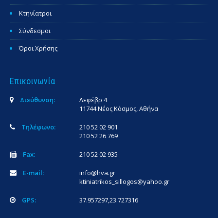
Κτηνίατροι
Σύνδεσμοι
Όροι Χρήσης
Επικοινωνία
Διεύθυνση:
Λεφέβρ 4
11744 Νέος Κόσμος, Αθήνα
Τηλέφωνο:
210 52 02 901
210 52 26 769
Fax:
210 52 02 935
E-mail:
info@hva.gr
ktiniatrikos_sillogos@yahoo.gr
GPS:
37.957297,23.727316