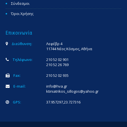
Σύνδεσμοι
Όροι Χρήσης
Επικοινωνία
Διεύθυνση:
Λεφέβρ 4
11744 Νέος Κόσμος, Αθήνα
Τηλέφωνο:
210 52 02 901
210 52 26 769
Fax:
210 52 02 935
E-mail:
info@hva.gr
ktiniatrikos_sillogos@yahoo.gr
GPS:
37.957297,23.727316