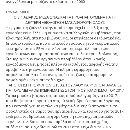
αναγγέλονται με ορίζοντα ακόμη και το 2060!
ΣΥΝΑΔΕΛΦΟΙ
Ο ΕΡΓΑΣΙΑΚΟΣ ΜΕΣΑΙΩΝΑΣ ΚΑΙ ΤΑ ΠΡΟΑΠΑΙΤΟΥΜΕΝΑ ΓΙΑ ΤΗ
ΔΕΥΤΕΡΗ ΑΞΙΟΛΟΓΗΣΗ ΜΑΣ ΑΦΟΡΟΥΝ ΟΛΟΥΣ
Η εργασιακή ζούγκλα στην οποία κυριαρχεί η ευελιξία της
εργασίας και η έλλειψη ουσιαστικά συλλογικών συμβάσεων, που
είναι προβλήματα που βιώνουν και οι κτηνίατροι σε ιδιωτικό και
δημόσιο τομέα και που αποτελούν εφαρμογή του «ευρωπαικού
κεκτημένου» της ΕΕ για την ένταση της εκμετάλευσης των
εργαζομένων και προαπαιτούμενα για τη δεύτερη αξιολόγηση,
διαμορφώνουν ένα εργασιακό περιβάλλον όπου κανείς
εργαζόμενος δεν μπορεί πλέον να αισθάνεται ασφαλής για την
αμοιβή και την εργασία του. Η πλήρης εφαρμογή του
ασφαλιστικού θα φέρει ανατροπές στις ζωες εκατομμυρίων
ασφαλισμένων και συνταξιούχων.
ΑΠΟΓΕΙΩΣΗ ΤΗΣ ΦΟΡΟΛΗΣΤΕΙΑΣ ΤΟΥ ΛΑΟΥ ΚΑΙ ΦΟΡΟΑΠΑΛΛΑΓΕΣ
ΓΙΑ ΤΟΥΣ ΜΕΓΑΛΟΕΠΙΧΕΙΡΗΜΑΤΙΕΣ ΣΤΟΝ ΠΡΟΫΠΟΛΟΓΙΣΜΟ ΤΟΥ 2017
Το «κερασάκι» βάζουν ο κρατικός προϋπολογισμός για το 2017,
που θα ψηφιστεί οριστικά στις 10 Δεκέμβρη. Ο προϋπολογισμός
που κατατέθηκε με αντιλαϊκά μέτρα 4 δισ. ευρώ απογειώνει τη
φοροληστεία σε βάρος των εργαζομένων και του λαού για το 2017,
ενώ μειώνει δραστικά τη φορολόγηση των επιχειρηματικών
κερδών, την ίδια ώρα που παρόλα αυτά το κρατικό χρέος
αυξάνεται σε 319,2 δισ. ευρώ το 2017 από 315,4 δισ. το 2016.