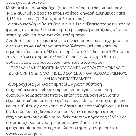
Έτσι, χαρακτηριστικά:
Μισθωτοί και συνταξιούχοι (φυσικά πρόσωπα) θα πληρώσουν
14,5% αυξημένο φόρο το επόμενο έτος, δηλαδή αυξημένος κατά
1,161 δισ. ευρώ (9,17 δισ., από 8 δισ. ευρώ).
Το λαικό εισόδημα θα επιβαρύνουν νέες αυξήσεις στους έμμεσους
φόρους, ενώ προβλέπεται περαιτέρω σφαγή συντάξεων, κύριων
επικουρικών και προνοιακών επιδομάτων.
Αντίθετα, αισθητά μειωμένος θα είναι ο φόρος των επιχειρήσεων,
αφού για τα νομικά πρόσωπα προβλέπεται μείωση κατά 7%,
δηλαδή μείωση κατά 242 εκατ. ευρώ. (στα 3,24 δισ. από 3,49 δισ. το
2016), ενώ νέες φοροαπαλλαγές ύψους 20,4 εκ.ευρώ θα τους
δοθούν μέσω του λεγόμενου «αναπτυξιακού νόμου».
ΠΑΡΑΛΛΗΛΑ ΝΟΜΟΘΕΤΗΜΑΤΑ ΓΙΑ ΝΕΑ «ΔΩΡΑ» ΣΤΟ ΚΕΦΑΛΑΙΟ,
ΔΕΙΧΝΟΥΝ ΤΟ ΔΡΟΜΟ ΤΗΣ ΕΞΟΔΟΥ ΣΕ ΑΥΤΟΑΠΑΣΧΟΛΟΥΜΕΝΟΥΣ
ΚΑΙ ΜΙΚΡΟΕΠΑΓΓΕΛΜΑΤΙΕΣ
Τα νομοσχέδια για «Άρση εμποδίων για τη σύσταση
επιχειρήσεων» και «Νέο θεσμικό πλαίσιο για την άσκηση
οικονομικής δραστηριότητας», επίσης τα νομοσχέδια για την
εξωδικαστική ρύθμιση του χρέους των βιώσιμων επιχειρήσεων
και οι ρυθμίσεις για τα κόκκινα δάνεια, που προωθήθηκαν με fast
track διαδικασίες, δίνουν νέα προκλητικά προνόμια στους
επιχειρηματικούς ομίλους και δείχνουν την πόρτα της εξόδου σε
αυτοαπασχολούμενους μικρούς επαγγελματίες και
φτωχομεσαίους αγρότες, στο πλαίσιο της συγκέντρωσης και
συγκεντροποίησης.