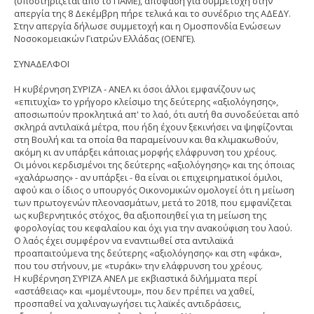
(υποστηρίζεται απο το ΠΑΜΕ), απόφαση για συμμετοχή στην
απεργία της 8 Δεκέμβρη πήρε τελικά και το συνέδριο της ΑΔΕΔΥ.
Στην απεργία δήλωσε συμμετοχή και η Ομοσπονδία Ενώσεων
Νοσοκομειακών Γιατρών Ελλάδας (ΟΕΝΓΕ).
ΣΥΝΑΔΕΛΦΟΙ
Η κυβέρνηση ΣΥΡΙΖΑ - ΑΝΕΛ κι όσοι άλλοι εμφανίζουν ως
«επιτυχία» το γρήγορο κλείσιμο της δεύτερης «αξιολόγησης»,
αποσιωπούν προκλητικά απ' το λαό, ότι αυτή θα συνοδεύεται από
σκληρά αντιλαϊκά μέτρα, που ήδη έχουν ξεκινήσει να ψηφίζονται
στη Βουλή και τα οποία θα παραμείνουν και θα κλιμακωθούν,
ακόμη κι αν υπάρξει κάποιας μορφής ελάφρυνση του χρέους.
Οι μόνοι κερδισμένοι της δεύτερης «αξιολόγησης» και της όποιας
«χαλάρωσης» - αν υπάρξει - θα είναι οι επιχειρηματικοί όμιλοι,
αφού και ο ίδιος ο υπουργός Οικονομικών ομολογεί ότι η μείωση
των πρωτογενών πλεονασμάτων, μετά το 2018, που εμφανίζεται
ως κυβερνητικός στόχος, θα αξιοποιηθεί για τη μείωση της
φορολογίας του κεφαλαίου και όχι για την ανακούφιση του λαού.
Ο λαός έχει συμφέρον να εναντιωθεί στα αντιλαϊκά
προαπαιτούμενα της δεύτερης «αξιολόγησης» και στη «φάκα»,
που του στήνουν, με «τυράκι» την ελάφρυνση του χρέους.
Η κυβέρνηση ΣΥΡΙΖΑ ΑΝΕΛ με εκβιαστικά διλήμματα περί
«αστάθειας» και «μομέντουμ», που δεν πρέπει να χαθεί,
προσπαθεί να χαλιναγωγήσει τις λαϊκές αντιδράσεις,