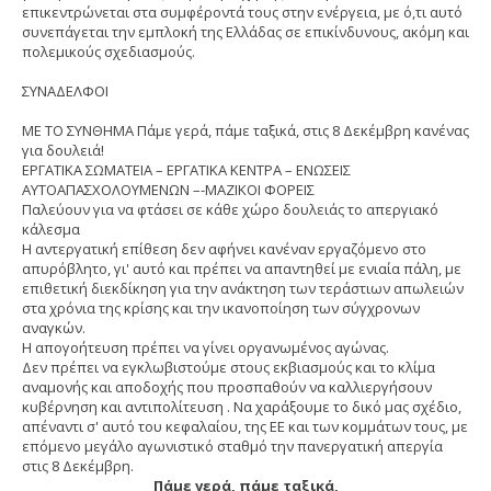
επικεντρώνεται στα συμφέροντά τους στην ενέργεια, με ό,τι αυτό
συνεπάγεται την εμπλοκή της Ελλάδας σε επικίνδυνους, ακόμη και
πολεμικούς σχεδιασμούς.
ΣΥΝΑΔΕΛΦΟΙ
ΜΕ ΤΟ ΣΥΝΘΗΜΑ Πάμε γερά, πάμε ταξικά, στις 8 Δεκέμβρη κανένας
για δουλειά!
ΕΡΓΑΤΙΚΑ ΣΩΜΑΤΕΙΑ – ΕΡΓΑΤΙΚΑ ΚΕΝΤΡΑ – ΕΝΩΣΕΙΣ
ΑΥΤΟΑΠΑΣΧΟΛΟΥΜΕΝΩΝ –-ΜΑΖΙΚΟΙ ΦΟΡΕΙΣ
Παλεύουν για να φτάσει σε κάθε χώρο δουλειάς το απεργιακό
κάλεσμα
H αντεργατική επίθεση δεν αφήνει κανέναν εργαζόμενο στο
απυρόβλητο, γι' αυτό και πρέπει να απαντηθεί με ενιαία πάλη, με
επιθετική διεκδίκηση για την ανάκτηση των τεράστιων απωλειών
στα χρόνια της κρίσης και την ικανοποίηση των σύγχρονων
αναγκών.
Η απογοήτευση πρέπει να γίνει οργανωμένος αγώνας.
Δεν πρέπει να εγκλωβιστούμε στους εκβιασμούς και το κλίμα
αναμονής και αποδοχής που προσπαθούν να καλλιεργήσουν
κυβέρνηση και αντιπολίτευση . Να χαράξουμε το δικό μας σχέδιο,
απέναντι σ' αυτό του κεφαλαίου, της ΕΕ και των κομμάτων τους, με
επόμενο μεγάλο αγωνιστικό σταθμό την πανεργατική απεργία
στις 8 Δεκέμβρη.
Πάμε γερά, πάμε ταξικά,