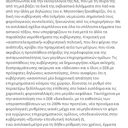
αξιοποιώντας και την εκλογολογία της ΝΔ, που με τη σειρά της
από τη μιά βάζει τα δικά της εκβιαστικά διλήμματα στο λαό και
από την άλλη με δηλώσεις του κ. Μητσοτάκη ξεκαθαρίζει, ότι η
δική του κυβέρνηση «θα τολμήσει να μειώσει σημαντικά τους
φορολογικούς συντελεστές, ξεκινώντας από τις επιχειρήσεις». Με
τα αντιλαϊκά σχέδια συμπλέουν και όλα τα υπόλοιπα κόμματα του
αστικού τόξου, που υπερψηφίζουν το ένα μετά το άλλο τα
παραλληλα νομοθετήματα της κυβέρνησης. Η κριτική για
«αναποτελεσματική» κυβερνητική πολιτική, που δεν φέρνει την
ανάπτυξη, κρύβει την πραγματική αιτία των μέτρων, που είναι
ακριβώς η προσπάθεια στήριξης της κερδοφορίας και της
ανταγωνιστικότητας των μεγάλων επιχειρηματικών ομίλων. Τις
προσπάθειες της κυβέρνησης να δημιουργήσει κλίμα σκληρής
διαπραγμάτευσης ακύρωσε και «άδειασε» και ο ίδιος ο ΣΕΒ με
πρόσφατες δηλώσεις ικανοποίησης, όπου αναφέρει ότι η
κυβέρνηση «ικανοποιεί μία διαχρονική απαίτηση του
επιχειρηματικού κόσμου της χώρας», δίνοντας το ρυθμό στο
περαιτέρω ξεδίπλωμα της επίθεσης στο λαϊκό εισόδημα και τις
χαριστικές φοροαπαλλαγές στο μεγάλο κεφάλαιο. Ταυτόχρονα με
την ικανοποίηση του ο ΣΕΒ «διεκδικεί», με το καθεστώς των
υπερασποσβέσεων ως το 200% που προτείνει, νέα προνόμια και
φορολογικές ρυθμίσεις ικανές μέχρι και να μηδενίσουν το φόρο
για εγχώριους επιχειρηματικούς ομίλους, υποδεικνύοντας στην
κυβέρνηση «έξυπνη» επενδυτική πολιτική (!),
ενώ αντιλαικά μέτρα για τη δήθεν ρύθμιση του χρέους, έμμεσα