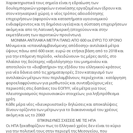
Χαρακτηριστικά τους σημεία είναι η εδραίωση των
δουλεμπορικών γραφείων ενοικίασης εργαζομένων (δρουν και
στον κτηνιατρικό χώρο), ο νέος τρόπος αδειοδότησης
επιχειρήσεων (αφορούν και καταστήματα υγειονομικού
ενδιαφέροντος και τη δημόσια υγεία) και η σύσταση επιχειρήσεων
ακόμη και απο τη Λατινική Αμερική (στοχεύουν και στην
εκμετάλευση των αγροτικών προιόντων).
ΜΟΝΙΜΑ ΑΝΤΙΛΑΪΚΑ ΜΕΤΡΑ ΠΑΝΩ ΑΠΟ 600 εκ.ΕΥΡΩ ΤΟ ΧΡΟΝΟ
Μόνιμα και «επαναλαμβανόμενης απόδοσης» αντιλαϊκά μέτρα
ύψους πάνω από 600 εκατ. ευρώ σε ετήσια βάση από το 2018 και
για την επόμενη περίοδο, «κλειδώνουν» τις μέρες αυτές, στο
πλαίσιο της δεύτερης «αξιολόγησης» του μνημονίου και
αποτελούν το «διαβατήριο» της εξόδου του ελληνικού κράτους
για νέα δάνεια από τις χρηματαγορές. Στον καταιγισμό των
αντιλαϊκών μέτρων που περιλαμβάνουν, περιέχονται : κατάργηση
φοροελαφρύνσεων για μισθωτούς και συνταξιούχους,νέες
περικοπές στις δαπάνες του ΕΟΠΥΥ, νέα μέτρα για τους
πλειστηριασμούς περιουσιακών στοιχείων, για ληξιπρόθεσμα
χρέη.
Κάθε μέρα νέες «διευκρινιστικές» δηλώσεις και αποκαλύψεις
δίνουν ορίζοντα των μέτρων για το διακανονισμό του χρέους
ακόμη και ως το 2060!
ΕΠΙΚΙΝΔΥΝΕΣ ΣΧΕΣΕΙΣ ΜΕ ΤΙΣ ΗΠΑ
Οι ΗΠΑ ξεκαθαρίζουν πως το Ελληνικό χρέος δεν είναι το κύριο
για την πολιτική τους στην περιοχή της Μεσογείου, που