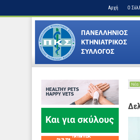
Αρχή
Ο Σύλ
Νέα
Δελ