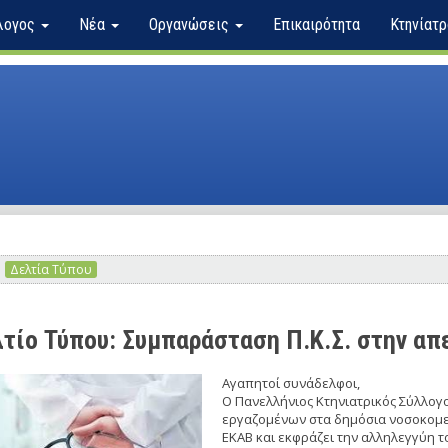
λογος
Νέα
Οργανώσεις
Επικαιρότητα
Κτηνίατρ
Δελτία Τύπου
τίο Τύπου: Συμπαράσταση Π.Κ.Σ. στην απ
Αγαπητοί συνάδελφοι,
Ο Πανελλήνιος Κτηνιατρικός Σύλλογο
εργαζομένων στα δημόσια νοσοκομεία
ΕΚΑΒ και εκφράζει την αλληλεγγύη τ