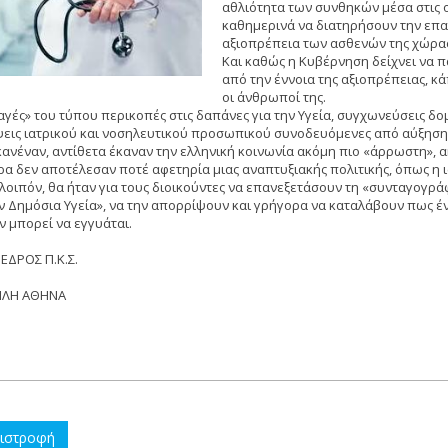
αθλιότητα των συνθηκών μέσα στις ο
καθημερινά να διατηρήσουν την επα
αξιοπρέπεια των ασθενών της χώρα
Και καθώς η Κυβέρνηση δείχνει να 
από την έννοια της αξιοπρέπειας, κ
οι άνθρωποί της.
αγές» του τύπου περικοπές στις δαπάνες για την Υγεία, συγχωνεύσεις δομ
ψεις ιατρικού και νοσηλευτικού προσωπικού συνοδευόμενες από αύξηση
κανέναν, αντίθετα έκαναν την ελληνική κοινωνία ακόμη πιο «άρρωστη», 
ρα δεν αποτέλεσαν ποτέ αφετηρία μιας αναπτυξιακής πολιτικής, όπως η ισ
 λοιπόν, θα ήταν για τους διοικούντες να επανεξετάσουν τη «συνταγογρά
ην Δημόσια Υγεία», να την απορρίψουν και γρήγορα να καταλάβουν πως έ
ν μπορεί να εγγυάται.
ΕΔΡΟΣ Π.Κ.Σ.
ΗΛΗ ΑΘΗΝΑ
ιστροφή