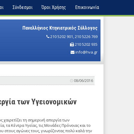
οι
Σύνδεσμοι
Όροι Χρήσης
Επικοινωνία
Πανελλήνιος Κτηνιατρικός Σύλλογος
210 5202 901
,
210 5226 769
210 5202 935
info@hva.gr
08/06/2016
εργία των Υγειονομικών
ς χαιρετίζει τη σημερινή απεργία των
, τα Κέντρα Υγείας, τις Μονάδες Πρόνοιας και το
ου στους αγώνες τους, γνωρίζοντας πολύ καλά την