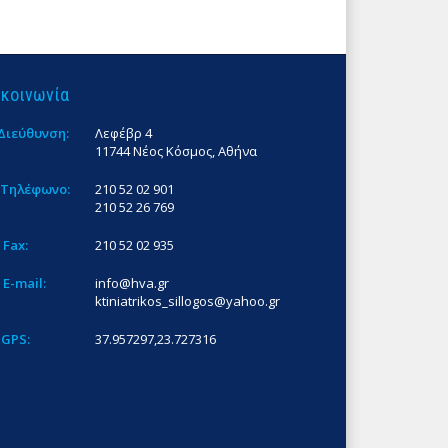
ικοινωνία
Διεύθυνση:
Λεφέβρ 4
11744 Νέος Κόσμος, Αθήνα
Τηλέφωνο:
210 52 02 901
210 52 26 769
Fax:
210 52 02 935
E-mail:
info@hva.gr
ktiniatrikos_sillogos@yahoo.gr
GPS:
37.957297,23.727316