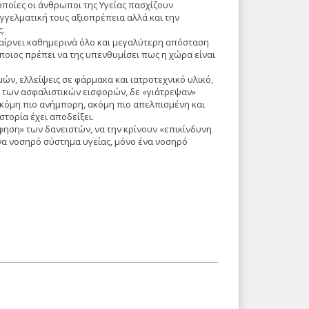
ποίες οι άνθρωποι της Υγείας πασχίζουν
γγελματική τους αξιοπρέπεια αλλά και την
ς.
παίρνει καθημερινά όλο και μεγαλύτερη απόσταση
άποιος πρέπει να της υπενθυμίσει πως η χώρα είναι
ών, ελλείψεις σε φάρμακα και ιατροτεχνικό υλικό,
 των ασφαλιστικών εισφορών, δε «γιάτρεψαν»
ακόμη πιο ανήμπορη, ακόμη πιο απελπισμένη και
τορία έχει αποδείξει.
φηση» των δανειστών, να την κρίνουν «επικίνδυνη
να νοσηρό σύστημα υγείας, μόνο ένα νοσηρό