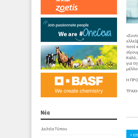
«Συντ
ελλεί
ποτέ 
σίγου
Καλό,
για τ
μέλλο
Η ΠΡΟ
ΤΡΑΧ
Νέα
Δελτία Τύπου
επ