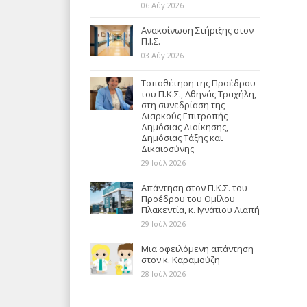
06 Αύγ 2026
Ανακοίνωση Στήριξης στον
Π.Ι.Σ.
03 Αύγ 2026
Τοποθέτηση της Προέδρου
του Π.Κ.Σ., Αθηνάς Τραχήλη,
στη συνεδρίαση της
Διαρκούς Επιτροπής
Δημόσιας Διοίκησης,
Δημόσιας Τάξης και
Δικαιοσύνης
29 Ιούλ 2026
Απάντηση στον Π.Κ.Σ. του
Προέδρου του Ομίλου
Πλακεντία, κ. Ιγνάτιου Λιαπή
29 Ιούλ 2026
Μια οφειλόμενη απάντηση
στον κ. Καραμούζη
28 Ιούλ 2026