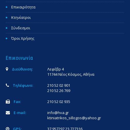
Επικαιρότητα
Κτηνίατροι
Σύνδεσμοι
Όροι Χρήσης
Επικοινωνία
Διεύθυνση:
Λεφέβρ 4
11744 Νέος Κόσμος, Αθήνα
Τηλέφωνο:
210 52 02 901
210 52 26 769
Fax:
210 52 02 935
E-mail:
info@hva.gr
ktiniatrikos_sillogos@yahoo.gr
GPS:
37.957297,23.727316