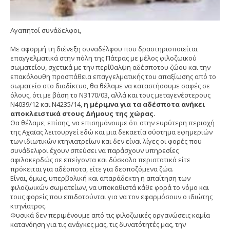
Αγαπητοί συνάδελφοι,
Με αφορμή τη διένεξη συναδέλφου που δραστηριοποιείται
επαγγελματικά στην πόλη της Πάτρας με μέλος φιλοζωικού
σωματείου, σχετικά με την περίθαλψη αδέσποτου ζώου και την
επακόλουθη προσπάθεια επαγγελματικής του απαξίωσης από το
σωματείο στο διαδίκτυο, θα θέλαμε να καταστήσουμε σαφές σε
όλους, ότι με βάση το Ν3170/03, αλλά και τους μεταγενέστερους
Ν4039/12 και Ν4235/14,
η μέριμνα για τα αδέσποτα ανήκει
αποκλειστικά στους Δήμους της χώρας.
Θα θέλαμε, επίσης, να επισημάνουμε ότι στην ευρύτερη περιοχή
της Αχαϊας λειτουργεί εδώ και μια δεκαετία σύστημα εφημεριών
των ιδιωτικών κτηνιατρείων και δεν είναι λίγες οι φορές που
συνάδελφοι έχουν σπεύσει να παράσχουν υπηρεσίες
αφιλοκερδώς σε επείγοντα και δύσκολα περιστατικά είτε
πρόκειται για αδέσποτα, είτε για δεσποζόμενα ζώα.
Είναι, όμως, υπερβολική και απαράδεκτη η απαίτηση των
φιλοζωικών σωματείων, να υποκαθιστά κάθε φορά το νόμο και
τους φορείς που επιδοτούνται για να τον εφαρμόσουν ο ιδιώτης
κτηνίατρος.
Φυσικά δεν περιμένουμε από τις φιλοζωικές οργανώσεις καμία
κατανόηση για τις ανάγκες μας, τις δυνατότητές μας, την