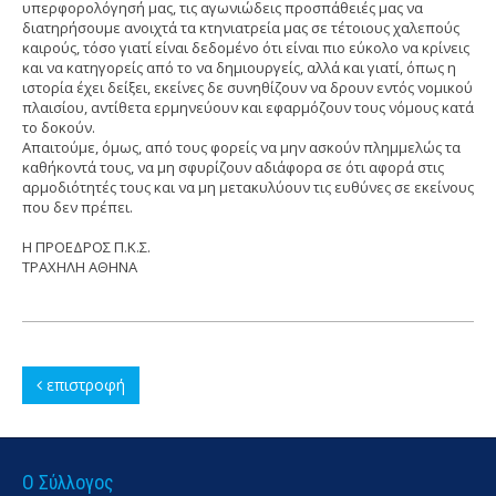
υπερφορολόγησή μας, τις αγωνιώδεις προσπάθειές μας να
διατηρήσουμε ανοιχτά τα κτηνιατρεία μας σε τέτοιους χαλεπούς
καιρούς, τόσο γιατί είναι δεδομένο ότι είναι πιο εύκολο να κρίνεις
και να κατηγορείς από το να δημιουργείς, αλλά και γιατί, όπως η
ιστορία έχει δείξει, εκείνες δε συνηθίζουν να δρουν εντός νομικού
πλαισίου, αντίθετα ερμηνεύουν και εφαρμόζουν τους νόμους κατά
το δοκούν.
Απαιτούμε, όμως, από τους φορείς να μην ασκούν πλημμελώς τα
καθήκοντά τους, να μη σφυρίζουν αδιάφορα σε ότι αφορά στις
αρμοδιότητές τους και να μη μετακυλύουν τις ευθύνες σε εκείνους
που δεν πρέπει.
Η ΠΡΟΕΔΡΟΣ Π.Κ.Σ.
ΤΡΑΧΗΛΗ ΑΘΗΝΑ
επιστροφή
Ο Σύλλογος