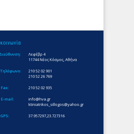
ικοινωνία
Διεύθυνση:
Λεφέβρ 4
11744 Νέος Κόσμος, Αθήνα
Τηλέφωνο:
210 52 02 901
210 52 26 769
Fax:
210 52 02 935
E-mail:
info@hva.gr
ktiniatrikos_sillogos@yahoo.gr
GPS:
37.957297,23.727316