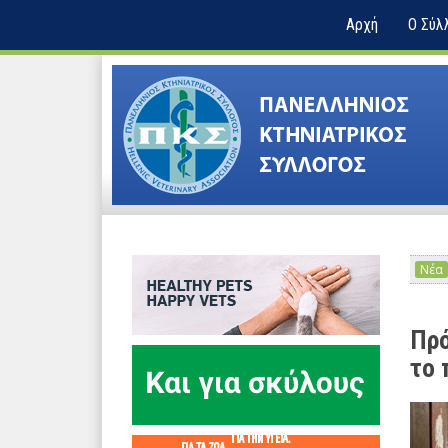
Αρχή
Ο Σύλ
Νέα
Πρό
το 