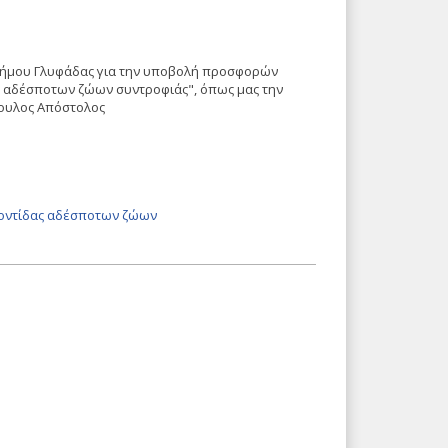
Δήμου Γλυφάδας για την υποβολή προσφορών
α αδέσποτων ζώων συντροφιάς", όπως μας την
πουλος Απόστολος
οντίδας αδέσποτων ζώων