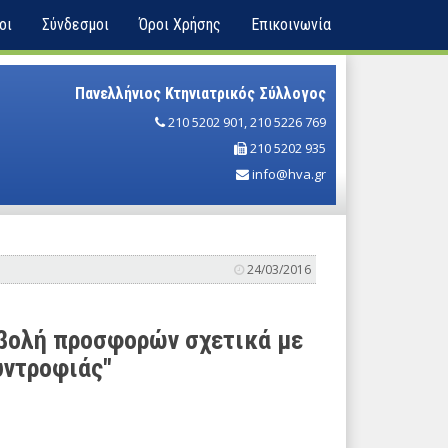
οι
Σύνδεσμοι
Όροι Χρήσης
Επικοινωνία
Πανελλήνιος Κτηνιατρικός Σύλλογος
210 5202 901
,
210 5226 769
210 5202 935
info@hva.gr
24/03/2016
βολή προσφορών σχετικά με
υντροφιάς"