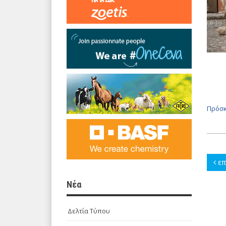
Πρόσκ
επ
Νέα
Δελτία Τύπου