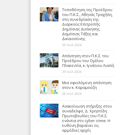
Τοποθέτηση της Προέδρου
του Π.Κ.Σ., Αθηνάς Τραχήλη,
στη συνεδρίαση της
Διαρκούς Επιτροπής
Δημόσιας Διοίκησης,
Δημόσιας Τάξης και
Δικαιοσύνης
29 Ιούλ 2026
Απάντηση στον Π.Κ.Σ. του
Προέδρου του Ομίλου
Πλακεντία, κ. Ιγνάτιου Λιαπή
29 Ιούλ 2026
Μια οφειλόμενη απάντηση
στον κ. Καραμούζη
28 Ιούλ 2026
Ανακοίνωση στήριξης στον
συναδελφο, Δ. Χρηστίδη.
Πρωτοβουλίες του Π.Κ.Σ.
ενάντια στο cyber crime. Η
ευθύνη βαραίνει τις
αρμόδιες αρχές